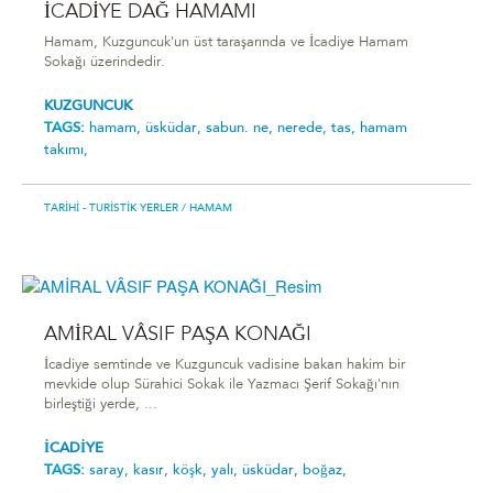
İCADİYE DAĞ HAMAMI
Hamam, Kuzguncuk'un üst taraşarında ve İcadiye Hamam
Sokağı üzerindedir.
KUZGUNCUK
TAGS:
hamam,
üsküdar,
sabun. ne,
nerede,
tas,
hamam
takımı,
TARIHI - TURISTIK YERLER
/ HAMAM
AMİRAL VÂSIF PAŞA KONAĞI
İcadiye semtinde ve Kuzguncuk vadisine bakan hakim bir
mevkide olup Sürahici Sokak ile Yazmacı Şerif Sokağı'nın
birleştiği yerde, ...
İCADİYE
TAGS:
saray,
kasır,
köşk,
yalı,
üsküdar,
boğaz,