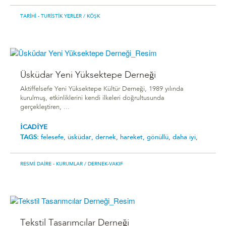
TARIHI - TURISTIK YERLER
/ KÖŞK
Üsküdar Yeni Yüksektepe Derneği
Aktiffelsefe Yeni Yüksektepe Kültür Derneği, 1989 yılında
kurulmuş, etkinliklerini kendi ilkeleri doğrultusunda
gerçekleştiren, ...
İCADİYE
TAGS:
felesefe,
üsküdar,
dernek,
hareket,
gönüllü,
daha iyi,
RESMI DAIRE - KURUMLAR
/ DERNEK-VAKIF
Tekstil Tasarımcılar Derneği