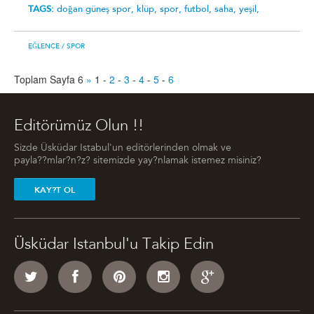
TAGS:
doğan güneş spor,
klüp,
spor,
futbol,
saha,
yeşil,
EĞLENCE
/ SPOR
Toplam Sayfa 6
»
1
-
2
-
3
-
4
-
5
-
6
Editörümüz Olun !!
Sizde Üsküdar Istabul'un editörlerinden olmak ve
payla??mlar?n?z? sitemizde yay?nlamak istemez misiniz?
KAY?T OL
Üsküdar Istanbul'u Takip Edin