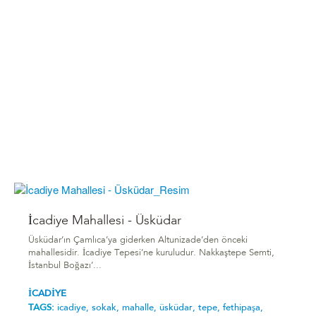
İcadiye Mahallesi - Üsküdar
Üsküdar’ın Çamlıca’ya giderken Altunizade’den önceki
mahallesidir. İcadiye Tepesi’ne kuruludur. Nakkaştepe Semti,
İstanbul Boğazı’...
İCADİYE
TAGS:
icadiye,
sokak,
mahalle,
üsküdar,
tepe,
fethipaşa,