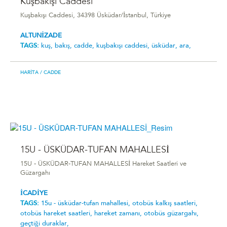
Kuşbakışı Caddesi
Kuşbakışı Caddesi, 34398 Üsküdar/İstanbul, Türkiye
ALTUNİZADE
TAGS:
kuş,
bakış,
cadde,
kuşbakışı caddesi,
üsküdar,
ara,
HARITA
/ CADDE
15U - ÜSKÜDAR-TUFAN MAHALLESİ
15U - ÜSKÜDAR-TUFAN MAHALLESİ Hareket Saatleri ve
Güzargahı
İCADİYE
TAGS:
15u - üsküdar-tufan mahallesi̇,
otobüs kalkış saatleri,
otobüs hareket saatleri,
hareket zamanı,
otobüs güzargahı,
geçtiği duraklar,