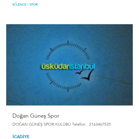
EĞLENCE
/ SPOR
Doğan Güneş Spor
DOĞAN GÜNEŞ SPOR KULÜBÜ Telefon : 2163467535
İCADİYE