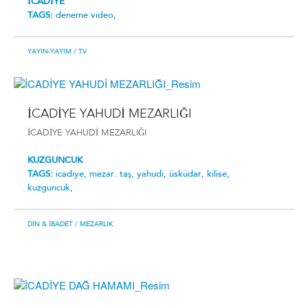
İCADİYE
TAGS:
deneme video,
YAYIN-YAYIM
/ TV
İCADİYE YAHUDİ MEZARLIĞI
İCADİYE YAHUDİ MEZARLIĞI
KUZGUNCUK
TAGS:
icadiye,
mezar. taş,
yahudi,
üsküdar,
kilise,
kuzguncuk,
DIN & İBADET
/ MEZARLIK