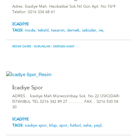
Adres: İcadiye Mah. Hacıbakkal Sok.Nil Gün Apt. No:10/9
Telefon: 0216 334 68 61
İCADİYE
TAGS:
moda,
tekstil,
tasarım,
dernek,
üsküdar,
ne,
RESMI DAIRE - KURUMLAR
/ DERNEK-VAKIF
İcadiye Spor
ADRES... İcadiye Mah.Müneccimbaşı Sok. No.22 ÜSKÜDAR-
İSTANBUL TEL.0216 342 89 27 .............FAX... 0216 530 04
30
İCADİYE
TAGS:
i̇cadiye spor,
klüp,
spor,
futbol,
saha,
yeşil,