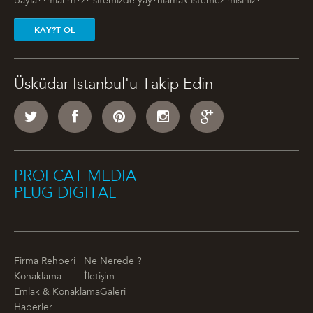
payla??mlar?n?z? sitemizde yay?nlamak istemez misiniz?
KAY?T OL
Üsküdar Istanbul'u Takip Edin
PROFCAT MEDIA
PLUG DIGITAL
Firma Rehberi
Ne Nerede ?
Konaklama
İletişim
Emlak & Konaklama
Galeri
Haberler