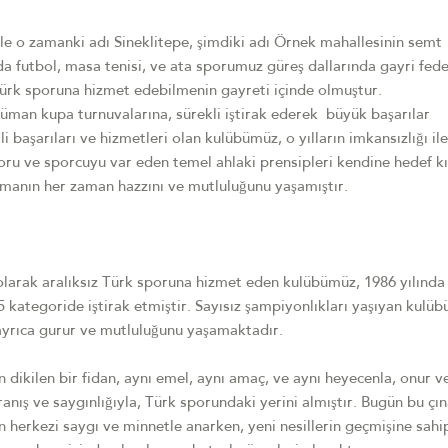
 adı Sineklitepe, şimdiki adı Örnek mahallesinin semt
da futbol, masa tenisi, ve ata sporumuz güreş dallarında gayri fed
türk sporuna hizmet edebilmenin gayreti içinde olmuştur.
urnuvalarına, sürekli iştirak ederek büyük başarılar
başarıları ve hizmetleri olan kulübümüz, o yılların imkansızlığı ile
oru ve sporcuyu var eden temel ahlaki prensipleri kendine hedef kı
tmanın her zaman hazzını ve mutluluğunu yaşamıştır.
ıksız Türk sporuna hizmet eden kulübümüz, 1986 yılında 
 kategoride iştirak etmiştir. Sayısız şampiyonlıkları yaşıyan kulü
 ayrıca gurur ve mutluluğunu yaşamaktadır.
 fidan, aynı emel, aynı amaç, ve aynı heyecenla, onur ve
nış ve saygınlığıyla, Türk sporundaki yerini almıştır. Bugün bu çın
herkezi saygı ve minnetle anarken, yeni nesillerin geçmişine sahi