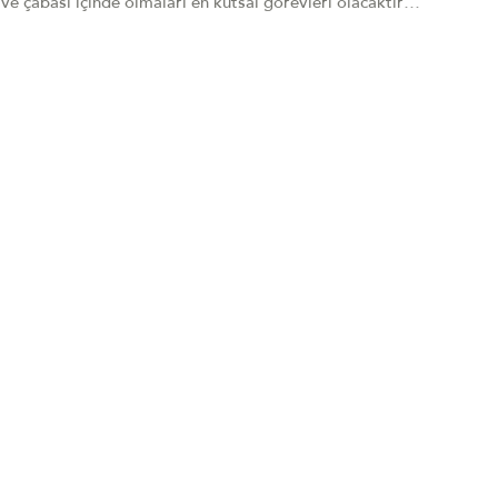
 ve çabası içinde olmaları en kutsal görevleri olacaktır…
,