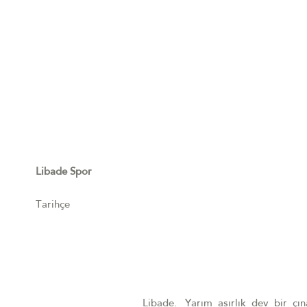
Libade Spor
Tarihçe
Libade. Yarım asırlık dev bir çın