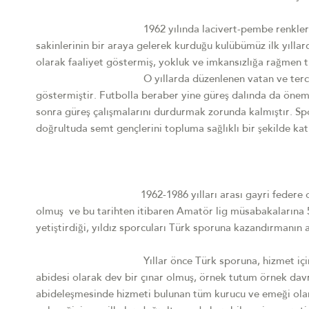
1962 yılında lacivert-pembe renklerle o zamanki
sakinlerinin bir araya gelerek kurduğu kulübümüz ilk yıllar
olarak faaliyet göstermiş, yokluk ve imkansızlığa rağmen 
O yıllarda düzenlenen vatan ve tercüman kupa t
göstermiştir. Futbolla beraber yine güreş dalında da önemli 
sonra güreş çalışmalarını durdurmak zorunda kalmıştır. Sp
doğrultuda semt gençlerini topluma sağlıklı bir şekilde ka
1962-1986 yılları arası gayri federe olarak aral
olmuş ve bu tarihten itibaren Amatör lig müsabakalarına 5
yetiştirdiği, yıldız sporcuları Türk sporuna kazandırmanın
Yıllar önce Türk sporuna, hizmet için dikilen bir
abidesi olarak dev bir çınar olmuş, örnek tutum örnek davra
abideleşmesinde hizmeti bulunan tüm kurucu ve emeği olan 