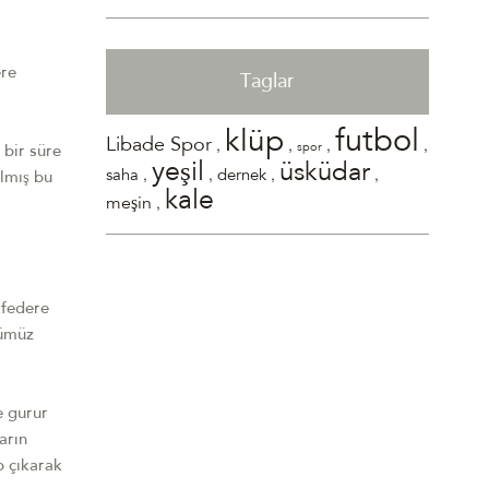
ere
Taglar
futbol
klüp
,
,
,
,
Libade Spor
spor
 bir süre
yeşil
üsküdar
,
,
,
,
saha
dernek
lmış bu
kale
,
meşin
federe
bümüz
 gurur
arın
p çıkarak