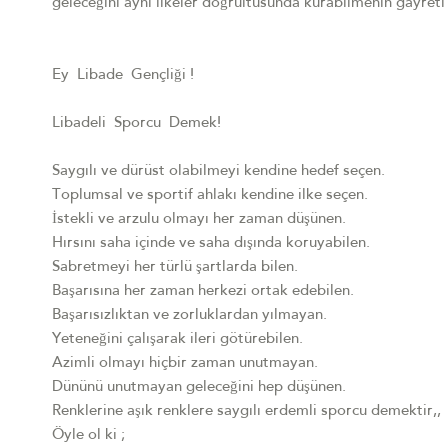
geleceğini aynı ilkeler doğrultusunda kurabilmenin gayreti
Ey Libade Gençliği !
Libadeli Sporcu Demek!
Saygılı ve dürüst olabilmeyi kendine hedef seçen.
Toplumsal ve sportif ahlakı kendine ilke seçen.
İstekli ve arzulu olmayı her zaman düşünen.
Hırsını saha içinde ve saha dışında koruyabilen.
Sabretmeyi her türlü şartlarda bilen.
Başarısına her zaman herkezi ortak edebilen.
Başarısızlıktan ve zorluklardan yılmayan.
Yeteneğini çalışarak ileri götürebilen.
Azimli olmayı hiçbir zaman unutmayan.
Dününü unutmayan geleceğini hep düşünen.
Renklerine aşık renklere saygılı erdemli sporcu demektir,
Öyle ol ki ;