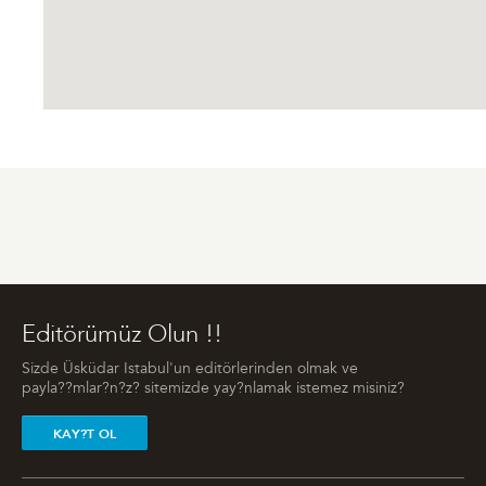
Editörümüz Olun !!
Sizde Üsküdar Istabul'un editörlerinden olmak ve
payla??mlar?n?z? sitemizde yay?nlamak istemez misiniz?
KAY?T OL