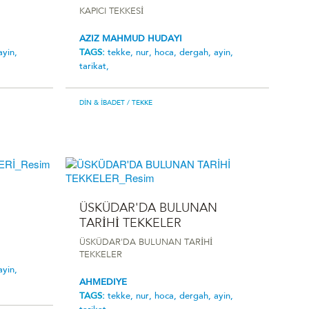
KAPICI TEKKESİ
AZIZ MAHMUD HUDAYI
ayin,
TAGS:
tekke,
nur,
hoca,
dergah,
ayin,
tarikat,
DIN & İBADET
/ TEKKE
ÜSKÜDAR'DA BULUNAN
TARİHİ TEKKELER
ÜSKÜDAR'DA BULUNAN TARİHİ
TEKKELER
ayin,
AHMEDIYE
TAGS:
tekke,
nur,
hoca,
dergah,
ayin,