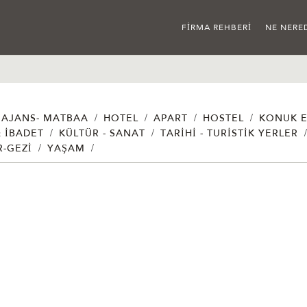
FIRMA REHBERI
NE NERE
/
/
/
/
AJANS- MATBAA
HOTEL
APART
HOSTEL
KONUK E
/
/
& İBADET
KÜLTÜR - SANAT
TARIHI - TURISTIK YERLER
/
/
R-GEZI
YAŞAM