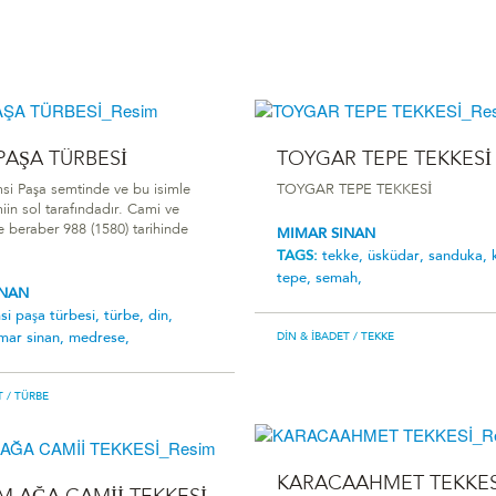
PAŞA TÜRBESİ
TOYGAR TEPE TEKKESİ
si Paşa semtinde ve bu isimle
TOYGAR TEPE TEKKESİ
iin sol tarafındadır. Cami ve
e beraber 988 (1580) tarihinde
MIMAR SINAN
TAGS:
tekke,
üsküdar,
sanduka,
tepe,
semah,
INAN
si̇ paşa türbesi̇,
türbe,
din,
mar sinan,
medrese,
DIN & İBADET
/ TEKKE
T
/ TÜRBE
KARACAAHMET TEKKES