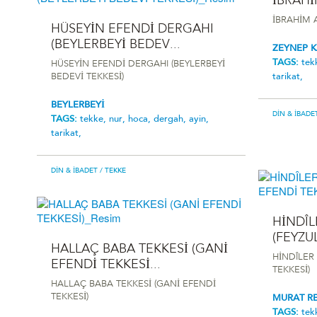
İBRAHİ
İBRAHİM 
HÜSEYİN EFENDİ DERGAHI
(BEYLERBEYİ BEDEV...
ZEYNEP 
TAGS:
tek
HÜSEYİN EFENDİ DERGAHI (BEYLERBEYİ
tarikat,
BEDEVİ TEKKESİ)
BEYLERBEYİ
DIN & İBADE
TAGS:
tekke,
nur,
hoca,
dergah,
ayin,
tarikat,
DIN & İBADET
/ TEKKE
HİNDÎL
(FEYZU
HALLAÇ BABA TEKKESİ (GANİ
HİNDÎLER
EFENDİ TEKKESİ...
TEKKESİ)
HALLAÇ BABA TEKKESİ (GANİ EFENDİ
TEKKESİ)
MURAT RE
TAGS:
tek