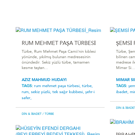
RUM MEHMET PAŞA TÜRBESİ
ŞEMSİ 
Türbe, Rum Mehmet Paşa Camii'nin kıblesi
Türbe, Şem
yönünde, yıkılmış bulunan medresesinin
bilinen cam
önündedir. Sekiz yüzlü türbe, tamamen
medrese il
kesme taştan...
Mimar Si...
AZIZ MAHMUD HUDAYI
MIMAR S
TAGS:
rum mehmet paşa türbesi̇,
türbe,
TAGS:
şem
rum,
sekiz yüzlü,
tek sağır kubbesi,
şehr-i
ibadet,
mi
safer,
DIN & İBADE
DIN & İBADET
/ TÜRBE