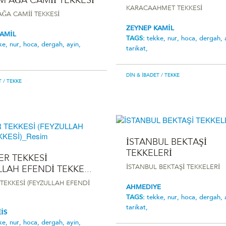
M AĞA CAMİİ TEKKESİ
KARACAAHMET TEKKESİ
AĞA CAMİİ TEKKESİ
ZEYNEP KAMİL
KAMİL
TAGS:
tekke,
nur,
hoca,
dergah,
ke,
nur,
hoca,
dergah,
ayin,
tarikat,
DIN & İBADET
/ TEKKE
T
/ TEKKE
İSTANBUL BEKTAŞİ
TEKKELERİ
ER TEKKESİ
İSTANBUL BEKTAŞİ TEKKELERİ
LLAH EFENDİ TEKKE...
 TEKKESİ (FEYZULLAH EFENDİ
AHMEDIYE
TAGS:
tekke,
nur,
hoca,
dergah,
tarikat,
İS
ke,
nur,
hoca,
dergah,
ayin,