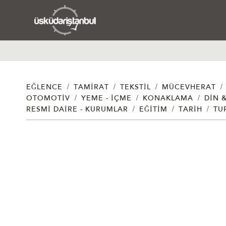
/
/
/
/
EĞLENCE
TAMIRAT
TEKSTIL
MÜCEVHERAT
/
/
/
OTOMOTIV
YEME - İÇME
KONAKLAMA
DIN 
/
/
/
RESMI DAIRE - KURUMLAR
EĞITIM
TARIH
TU