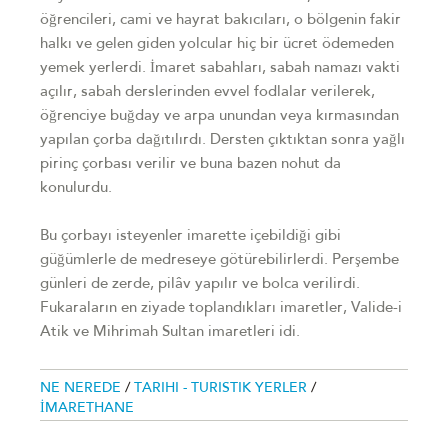
öğrencileri, cami ve hayrat bakıcıları, o bölgenin fakir
halkı ve gelen giden yolcular hiç bir ücret ödemeden
yemek yerlerdi. İmaret sabahları, sabah namazı vakti
açılır, sabah derslerinden evvel fodlalar verilerek,
öğrenciye buğday ve arpa unundan veya kırmasından
yapılan çorba dağıtılırdı. Dersten çıktıktan sonra yağlı
pirinç çorbası verilir ve buna bazen nohut da
konulurdu.
Bu çorbayı isteyenler imarette içebildiği gibi
güğümlerle de medreseye götürebilirlerdi. Perşembe
günleri de zerde, pilâv yapılır ve bolca verilirdi.
Fukaraların en ziyade toplandıkları imaretler, Valide-i
Atik ve Mihrimah Sultan imaretleri idi.
NE NEREDE
/
TARIHI - TURISTIK YERLER
/
İMARETHANE