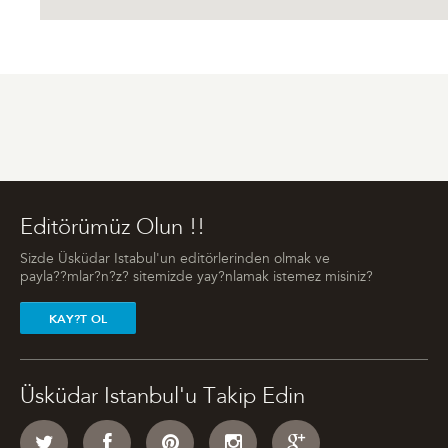
Editörümüz Olun !!
Sizde Üsküdar Istabul'un editörlerinden olmak ve
payla??mlar?n?z? sitemizde yay?nlamak istemez misiniz?
KAY?T OL
Üsküdar Istanbul'u Takip Edin