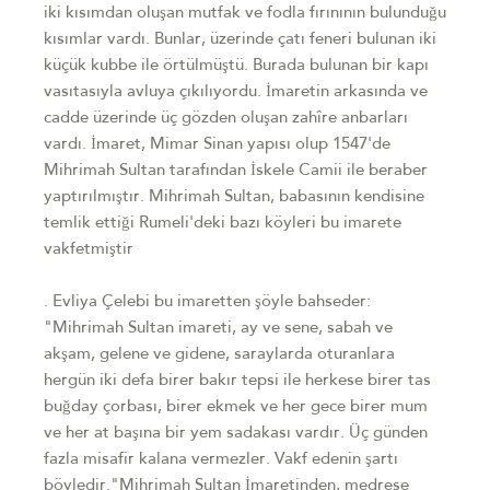
iki kısımdan oluşan mutfak ve fodla fırınının bulunduğu
kısımlar vardı. Bunlar, üzerinde çatı feneri bulunan iki
küçük kubbe ile örtülmüştü. Burada bulunan bir kapı
vasıtasıyla avluya çıkılıyordu. İmaretin arkasında ve
cadde üzerinde üç gözden oluşan zahîre anbarları
vardı. İmaret, Mimar Sinan yapısı olup 1547'de
Mihrimah Sultan tarafından İskele Camii ile beraber
yaptırılmıştır. Mihrimah Sultan, babasının kendisine
temlik ettiği Rumeli'deki bazı köyleri bu imarete
vakfetmiştir
. Evliya Çelebi bu imaretten şöyle bahseder:
"Mihrimah Sultan imareti, ay ve sene, sabah ve
akşam, gelene ve gidene, saraylarda oturanlara
hergün iki defa birer bakır tepsi ile herkese birer tas
buğday çorbası, birer ekmek ve her gece birer mum
ve her at başına bir yem sadakası vardır. Üç günden
fazla misafir kalana vermezler. Vakf edenin şartı
böyledir."Mihrimah Sultan İmaretinden, medrese