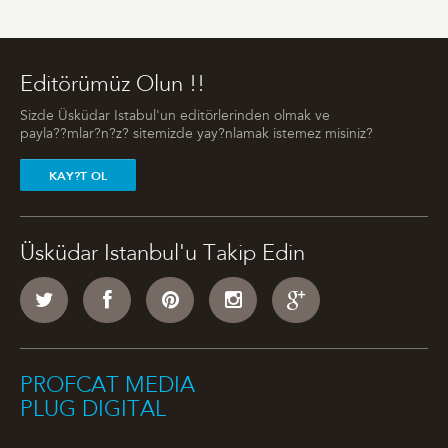
Editörümüz Olun !!
Sizde Üsküdar Istabul'un editörlerinden olmak ve
payla??mlar?n?z? sitemizde yay?nlamak istemez misiniz?
KAY?T OL
Üsküdar Istanbul'u Takip Edin
PROFCAT MEDIA
PLUG DIGITAL