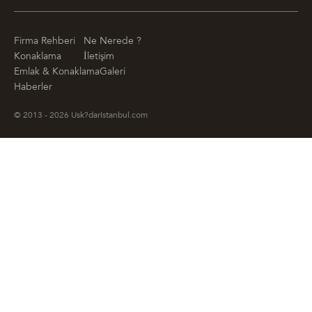
Firma Rehberi
Ne Nerede ?
Konaklama
İletişim
Emlak & Konaklama
Galeri
Haberler
© 2013 - 2026 Usk?darIstanbul.com