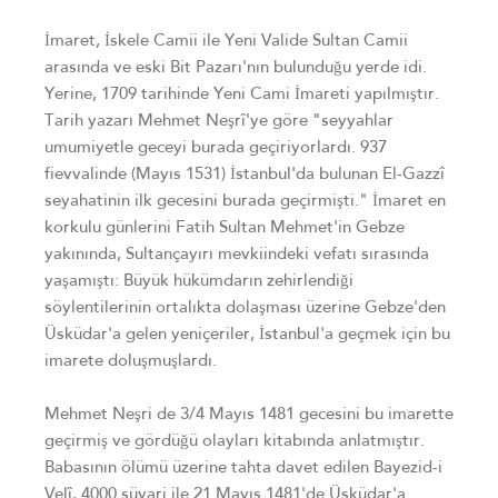
İmaret, İskele Camii ile Yeni Valide Sultan Camii
arasında ve eski Bit Pazarı'nın bulunduğu yerde idi.
Yerine, 1709 tarihinde Yeni Cami İmareti yapılmıştır.
Tarih yazarı Mehmet Neşrî'ye göre "seyyahlar
umumiyetle geceyi burada geçiriyorlardı. 937
fievvalinde (Mayıs 1531) İstanbul'da bulunan El-Gazzî
seyahatinin ilk gecesini burada geçirmişti." İmaret en
korkulu günlerini Fatih Sultan Mehmet'in Gebze
yakınında, Sultançayırı mevkiindeki vefatı sırasında
yaşamıştı: Büyük hükümdarın zehirlendiği
söylentilerinin ortalıkta dolaşması üzerine Gebze'den
Üsküdar'a gelen yeniçeriler, İstanbul'a geçmek için bu
imarete doluşmuşlardı.
Mehmet Neşri de 3/4 Mayıs 1481 gecesini bu imarette
geçirmiş ve gördüğü olayları kitabında anlatmıştır.
Babasının ölümü üzerine tahta davet edilen Bayezid-i
Velî, 4000 süvari ile 21 Mayıs 1481'de Üsküdar'a