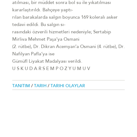
atılması, bir müddet sonra bol su ile yıkatılması
kararlaştırıldı. Bahçeye yaptı-
rılan barakalarda salgın boyunca 169 koleralı asker
tedavi edildi. Bu salgın sı-
rasındaki özverili hizmetleri nedeniyle; Sertabip
Mirliva Mehmet Paşa’ya Osmani
(2. rütbe), Dr. Dikran Acemyan’a Osmani (4. rütbe), Dr.
Nafilyan Pafla’ya ise
Gümüfl Liyakat Madalyası verildi.
U S K U D A R S E M P O Z Y U M U V
TANITIM
/
TARIH
/
TARIHI OLAYLAR