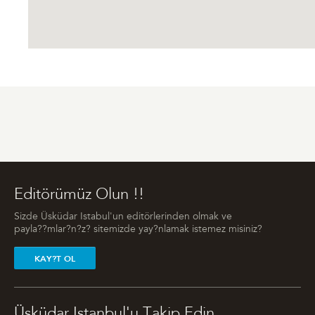
Editörümüz Olun !!
Sizde Üsküdar Istabul'un editörlerinden olmak ve
payla??mlar?n?z? sitemizde yay?nlamak istemez misiniz?
KAY?T OL
Üsküdar Istanbul'u Takip Edin