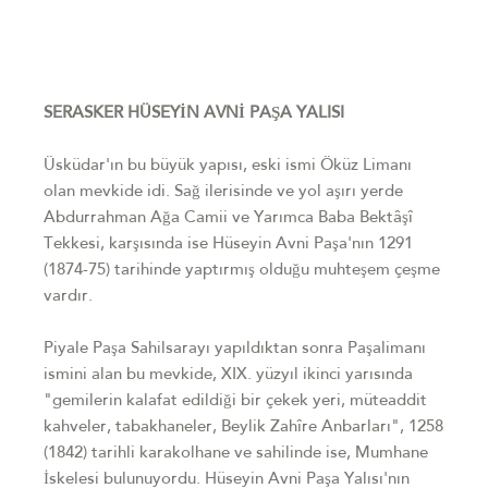
SERASKER HÜSEYİN AVNİ PAŞA YALISI
Üsküdar'ın bu büyük yapısı, eski ismi Öküz Limanı
olan mevkide idi. Sağ ilerisinde ve yol aşırı yerde
Abdurrahman Ağa Camii ve Yarımca Baba Bektâşî
Tekkesi, karşısında ise Hüseyin Avni Paşa'nın 1291
(1874-75) tarihinde yaptırmış olduğu muhteşem çeşme
vardır.
Piyale Paşa Sahilsarayı yapıldıktan sonra Paşalimanı
ismini alan bu mevkide, XIX. yüzyıl ikinci yarısında
"gemilerin kalafat edildiği bir çekek yeri, müteaddit
kahveler, tabakhaneler, Beylik Zahîre Anbarları", 1258
(1842) tarihli karakolhane ve sahilinde ise, Mumhane
İskelesi bulunuyordu. Hüseyin Avni Paşa Yalısı'nın