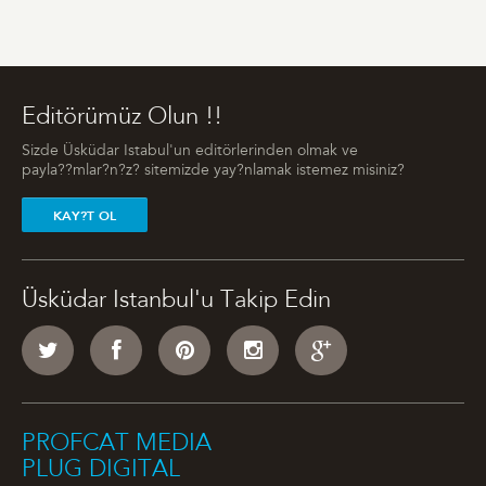
Editörümüz Olun !!
Sizde Üsküdar Istabul'un editörlerinden olmak ve
payla??mlar?n?z? sitemizde yay?nlamak istemez misiniz?
KAY?T OL
Üsküdar Istanbul'u Takip Edin
PROFCAT MEDIA
PLUG DIGITAL