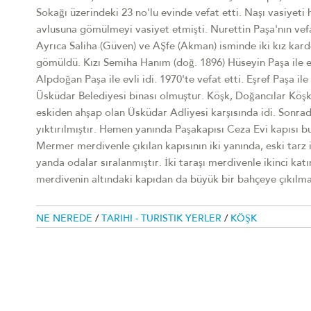
Sokağı üzerindeki 23 no'lu evinde vefat etti. Naşı vasiyeti
avlusuna gömülmeyi vasiyet etmişti. Nurettin Paşa'nın vef
Ayrıca Saliha (Güven) ve AŞfe (Akman) isminde iki kız kar
gömüldü. Kızı Semiha Hanım (doğ. 1896) Hüseyin Paşa ile e
Alpdoğan Paşa ile evli idi. 1970'te vefat etti. Eşref Paşa i
Üsküdar Belediyesi binası olmuştur. Köşk, Doğancılar Köşkü
eskiden ahşap olan Üsküdar Adliyesi karşısında idi. Sonrad
yıktırılmıştır. Hemen yanında Paşakapısı Ceza Evi kapısı b
Mermer merdivenle çıkılan kapısının iki yanında, eski tarz ik
yanda odalar sıralanmıştır. İki taraşı merdivenle ikinci katı
merdivenin altındaki kapıdan da büyük bir bahçeye çıkılma
NE NEREDE
/
TARIHI - TURISTIK YERLER
/
KÖŞK