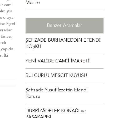
Mesire
bir cami
lmıştır.
ve oraya
ise Eşref
Benzer Aramalar
sonradan
binası,
ŞEHZADE BURHANEDDİN EFENDİ
erek
KÖŞKÜ
 yapıdır.
. İki
YENİ VALİDE CAMİİ İMARETİ
BULGURLU MESCİT KUYUSU
Şehzade Yusuf İzzettin Efendi
Korusu
DÜRRİZÂDELER KONAĞI ve
PAŞAKAPISI