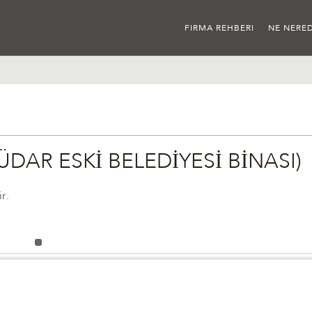
FIRMA REHBERI
NE NERED
DAR ESKİ BELEDİYESİ BİNASI)
r.