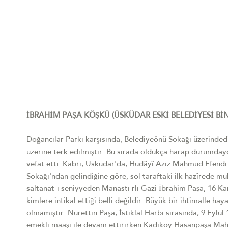
İBRAHİM PAŞA KÖŞKÜ (ÜSKÜDAR ESKİ BELEDİYESİ BİN
Doğancılar Parkı karşısında, Belediyeönü Sokağı üzerindedi
üzerine terk edilmiştir. Bu sırada oldukça harap durumdaydı
vefat etti. Kabri, Üsküdar'da, Hüdâyî Aziz Mahmud Efendi 
Sokağı'ndan gelindiğine göre, sol taraftaki ilk hazîrede m
saltanat-ı seniyyeden Manastı rlı Gazi İbrahim Paşa, 16 Ka
kimlere intikal ettiği belli değildir. Büyük bir ihtimalle 
olmamıştır. Nurettin Paşa, İstiklal Harbi sırasında, 9 Eylül
emekli maaşı ile devam ettirirken Kadıköy Hasanpaşa Maha