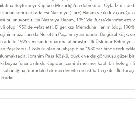
 hilafına Beylerbeyi Küplüce Mezarlığı'na defnedildi. Oyla İzmir'de 
atından sonra arkada eşi Nazmiye (Türe) Hanım ve iki kız çocuğu ka
deşi bulunuyordu. Eşi Nazmiye Hanım, 1951'de Bursa'da vefat etti 
vli olup 1950'de vefat etti. Diğer kızı Memduha Hanım (doğ. 1904) 
le eşinin mezarları da Nurettin Paşa'nın yanındadır. Bu güzel köşk, 
 adı ile 1995 senesinde onarıma alınmıştır. İlk Üsküdar Belediyesi 
an Paşakapısı İlkokulu olan bu ahşap bina 1980 tarihinde terk edil
ulunmaktadır. İbrahim Paşa Köşkü, büyük ve dış görünüşü güzel bir
i beyaz fener asılırdı. Kapıdan, zemini mermer kaplı bir hole girilir
n sahanlığına, buradaki tek merdivenle de üst kata çıkılır. İki taraşı
ktadır.