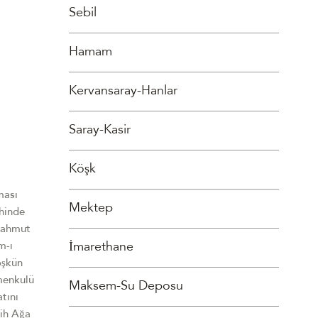
Sebil
Hamam
Kervansaray-Hanlar
Saray-Kasir
Köşk
ması
Mektep
ihinde
 Mahmut
İmarethane
m-ı
öşkün
ımenkulü
Maksem-Su Deposu
tını
rih Ağa