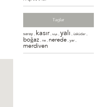
Taglar
yalı
kasır
,
,
,
,
,
saray
üsküdar
köşk
boğaz
nerede
,
,
,
,
yar
ne
merdiven