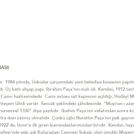
ASI)
r. 1984 yılında, Üsküdar çarşısındaki yeni belediye binasının yapıl
. Üç katlı ahşap yapı, İbrahim Paşa'nın malı idi. Kendisi, 1912 tar
Camii hazîresindedir. Cami avlusu üst kapısının açıldığı, Hüdâyî
uhteşem lâhdi vardır. Sancak şeklindeki şâhidesinde: "Müşiran-ı aza
nunıevvel 1330" diye yazılıdır. İbahim Paşa'nın vefatından sonra k
hayatta iken satmış olmalıdır. Çünkü oğlu Nurettin Paşa'nın pek gayr
 1922'de, İzmir'e ilk giren kumandanlarımızdan biridir. Kendisi, haya
llesi'nde eski adı Kızlarağası Çeşmesi Sokağı olan şimdiki Müver