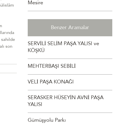
Mesire
hülislâm
in
Benzer Aramalar
llarında
 sahilde
SERVİLİ SELİM PAŞA YALISI ve
alı son
KÖŞKÜ
MEHTERBAŞI SEBİLİ
VELİ PAŞA KONAĞI
SERASKER HÜSEYİN AVNİ PAŞA
YALISI
Gümüşyolu Parkı