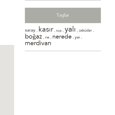
Taglar
yalı
kasır
,
,
,
,
,
saray
üsküdar
köşk
boğaz
nerede
,
,
,
,
yar
ne
merdivan