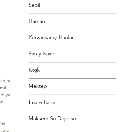
Sebil
Hamam
Kervansaray-Hanlar
Saray-Kasir
Köşk
adını
Mektep
emil
adliye
İmarethane
ın
Maksem-Su Deposu
ler
, altı