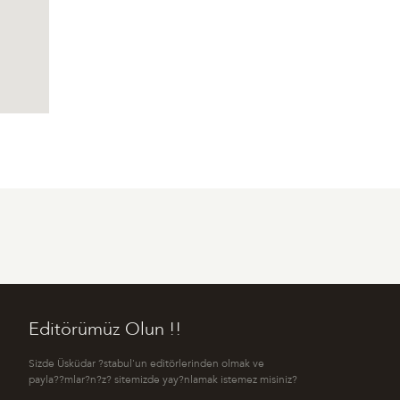
Editörümüz Olun !!
Sizde Üsküdar ?stabul'un editörlerinden olmak ve
payla??mlar?n?z? sitemizde yay?nlamak istemez misiniz?