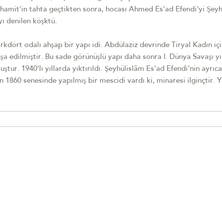
ülhamit'in tahta geçtikten sonra, hocası Ahmed Es'ad Efendi'yi Şey
yı denilen köşktü.
rkdört odalı ahşap bir yapı idi. Abdülaziz devrinde Tiryal Kadın iç
a edilmiştir. Bu sade görünüşlü yapı daha sonra I. Dünya Savaşı yı
tur. 1940'lı yıllarda yıktırıldı. Şeyhülislâm Es'ad Efendi'nin ayrıca
 1860 senesinde yapılmış bir mescidi vardı ki, minaresi ilginçtir. Y