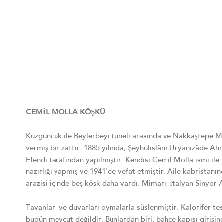
CEMİL MOLLA KÖŞKÜ
Kuzguncuk ile Beylerbeyi tüneli arasında ve Nakkaştepe Me
vermiş bir zattır. 1885 yılında, Şeyhülislâm Üryanizâde A
Efendi tarafından yapılmıştır. Kendisi Cemil Molla ismi il
nazırlığı yapmış ve 1941'de vefat etmiştir. Aile kabristanı
arazisi içinde beş köşk daha vardı. Mimarı, İtalyan Sinyor A
Tavanları ve duvarları oymalarla süslenmiştir. Kalorifer tes
bugün mevcut değildir. Bunlardan biri, bahçe kapısı girişinde