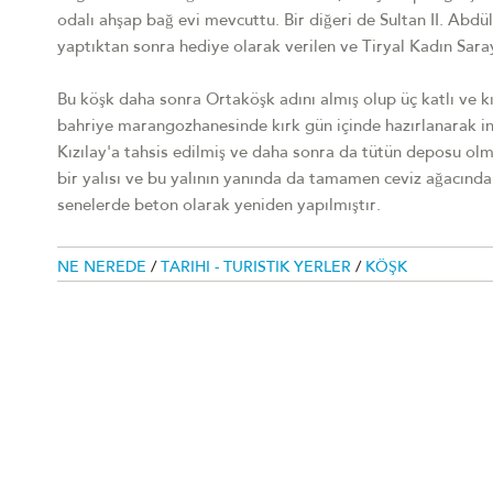
odalı ahşap bağ evi mevcuttu. Bir diğeri de Sultan II. Abd
yaptıktan sonra hediye olarak verilen ve Tiryal Kadın Sara
Bu köşk daha sonra Ortaköşk adını almış olup üç katlı ve kı
bahriye marangozhanesinde kırk gün içinde hazırlanarak inş
Kızılay'a tahsis edilmiş ve daha sonra da tütün deposu olmuş
bir yalısı ve bu yalının yanında da tamamen ceviz ağacından
senelerde beton olarak yeniden yapılmıştır.
NE NEREDE
/
TARIHI - TURISTIK YERLER
/
KÖŞK