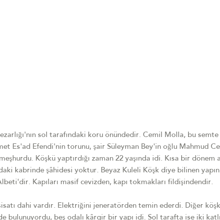
zarlığı'nın sol tarafındaki koru önündedir. Cemil Molla, bu semte 
hmet Es'ad Efendi'nin torunu, şair Süleyman Bey'in oğlu Mahmud C
e meşhurdu. Köşkü yaptırdığı zaman 22 yaşında idi. Kısa bir dönem 
ndaki kabrinde şâhidesi yoktur. Beyaz Kuleli Köşk diye bilinen yapın
lbeti'dir. Kapıları masif cevizden, kapı tokmakları fildişindendir.
isatı dahi vardır. Elektriğini jeneratörden temin ederdi. Diğer köşk
 bulunuyordu, beş odalı kârgir bir yapı idi. Sol tarafta ise iki katlı