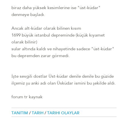
biraz daha yüksek kesimlerine ise "üst-küdar"
denmeye başladı.
Ancak alt-küdar olarak bilinen kısım
1699 büyük istanbul depreminde (küçük kıyamet
olarak bilinir)
sular altında kaldı ve nihayetinde sadece "üst-küdar"
bu depremden zarar görmedi.
İşte sevgili dostlar Üst-küdar denile denile bu güzide
ilçemiz şu anki adı olan Üsküdar ismini bu şekilde aldı.
forum tr kaynak
TANITIM
/
TARIH
/
TARIHI OLAYLAR