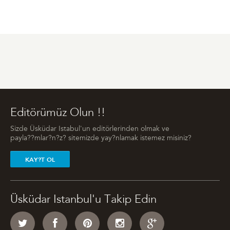
Editörümüz Olun !!
Sizde Üsküdar Istabul'un editörlerinden olmak ve
payla??mlar?n?z? sitemizde yay?nlamak istemez misiniz?
KAY?T OL
Üsküdar Istanbul'u Takip Edin