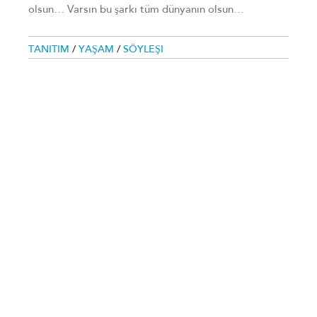
olsun… Varsın bu şarkı tüm dünyanın olsun…
TANITIM
/
YAŞAM
/
SÖYLEŞI