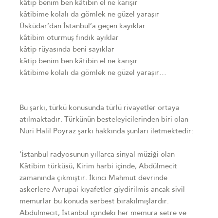
kâtip benim ben kâtibin el ne karışır
kâtibime kolalı da gömlek ne güzel yaraşır
Üsküdar’dan İstanbul’a geçen kayıklar
kâtibim oturmuş fındık ayıklar
kâtip rüyasında beni sayıklar
kâtip benim ben kâtibin el ne karışır
kâtibime kolalı da gömlek ne güzel yaraşır…
Bu şarkı, türkü konusunda türlü rivayetler ortaya
atılmaktadır. Türkünün besteleyicilerinden biri olan
Nuri Halil Poyraz şarkı hakkında şunları iletmektedir:
‘İstanbul radyosunun yıllarca sinyal müziği olan
Kâtibim türküsü, Kirim harbi içinde, Abdülmecit
zamanında çıkmıştır. İkinci Mahmut devrinde
askerlere Avrupai kıyafetler giydirilmis ancak sivil
memurlar bu konuda serbest bırakılmışlardır.
Abdülmecit, İstanbul içindeki her memura setre ve