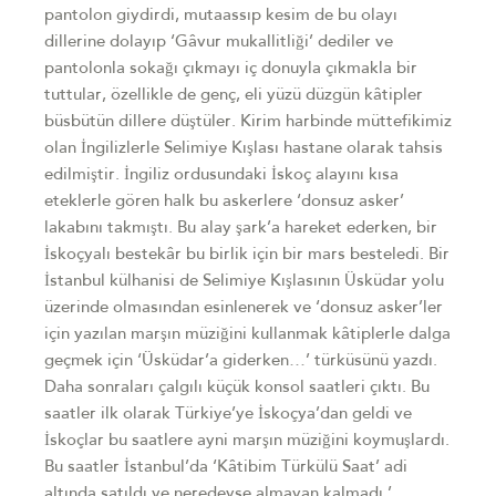
pantolon giydirdi, mutaassıp kesim de bu olayı
dillerine dolayıp ‘Gâvur mukallitliği’ dediler ve
pantolonla sokağı çıkmayı iç donuyla çıkmakla bir
tuttular, özellikle de genç, eli yüzü düzgün kâtipler
büsbütün dillere düştüler. Kirim harbinde müttefikimiz
olan İngilizlerle Selimiye Kışlası hastane olarak tahsis
edilmiştir. İngiliz ordusundaki İskoç alayını kısa
eteklerle gören halk bu askerlere ‘donsuz asker’
lakabını takmıştı. Bu alay şark’a hareket ederken, bir
İskoçyalı bestekâr bu birlik için bir mars besteledi. Bir
İstanbul külhanisi de Selimiye Kışlasının Üsküdar yolu
üzerinde olmasından esinlenerek ve ‘donsuz asker’ler
için yazılan marşın müziğini kullanmak kâtiplerle dalga
geçmek için ‘Üsküdar’a giderken…’ türküsünü yazdı.
Daha sonraları çalgılı küçük konsol saatleri çıktı. Bu
saatler ilk olarak Türkiye’ye İskoçya’dan geldi ve
İskoçlar bu saatlere ayni marşın müziğini koymuşlardı.
Bu saatler İstanbul’da ‘Kâtibim Türkülü Saat’ adi
altında satıldı ve neredeyse almayan kalmadı.’