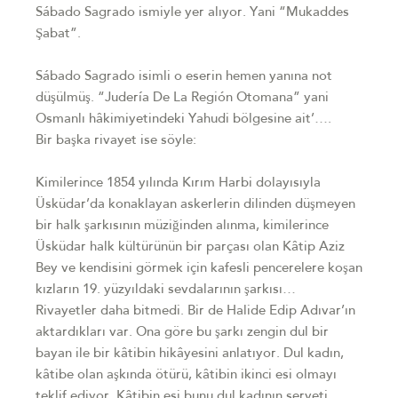
Sábado Sagrado ismiyle yer alıyor. Yani “Mukaddes
Şabat”.
Sábado Sagrado isimli o eserin hemen yanına not
düşülmüş. “Judería De La Región Otomana” yani
Osmanlı hâkimiyetindeki Yahudi bölgesine ait’….
Bir başka rivayet ise söyle:
Kimilerince 1854 yılında Kırım Harbi dolayısıyla
Üsküdar’da konaklayan askerlerin dilinden düşmeyen
bir halk şarkısının müziğinden alınma, kimilerince
Üsküdar halk kültürünün bir parçası olan Kâtip Aziz
Bey ve kendisini görmek için kafesli pencerelere koşan
kızların 19. yüzyıldaki sevdalarının şarkısı…
Rivayetler daha bitmedi. Bir de Halide Edip Adıvar’ın
aktardıkları var. Ona göre bu şarkı zengin dul bir
bayan ile bir kâtibin hikâyesini anlatıyor. Dul kadın,
kâtibe olan aşkında ötürü, kâtibin ikinci esi olmayı
teklif ediyor. Kâtibin esi bunu dul kadının serveti