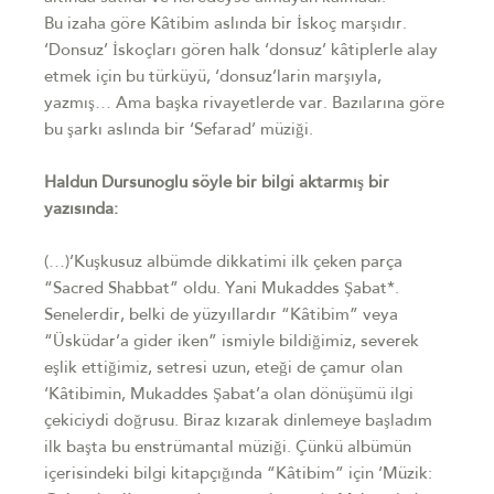
Bu izaha göre Kâtibim aslında bir İskoç marşıdır.
‘Donsuz’ İskoçları gören halk ‘donsuz’ kâtiplerle alay
etmek için bu türküyü, ‘donsuz’larin marşıyla,
yazmış… Ama başka rivayetlerde var. Bazılarına göre
bu şarkı aslında bir ‘Sefarad’ müziği.
Haldun Dursunoglu söyle bir bilgi aktarmış bir
yazısında:
(…)’Kuşkusuz albümde dikkatimi ilk çeken parça
“Sacred Shabbat” oldu. Yani Mukaddes Şabat*.
Senelerdir, belki de yüzyıllardır “Kâtibim” veya
“Üsküdar’a gider iken” ismiyle bildiğimiz, severek
eşlik ettiğimiz, setresi uzun, eteği de çamur olan
‘Kâtibimin, Mukaddes Şabat’a olan dönüşümü ilgi
çekiciydi doğrusu. Biraz kızarak dinlemeye başladım
ilk başta bu enstrümantal müziği. Çünkü albümün
içerisindeki bilgi kitapçığında “Kâtibim” için ‘Müzik: