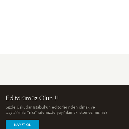
Editörümüz Olun !!
Sizde Üsküdar Istabul'un editörlerinden olmak ve
payla??mlar?n?z? sitemizde yay?nlamak istemez misiniz?
KAY?T OL