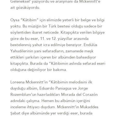
Geleneksel’ yazıyordu ve aranjmanı da Mckennitt’e
ait gözüküyordu.
Oysa “Kâtibim” için elimizde yeterli bir belge ve bilgi
yoktu. Bu müziğin bir Türk bestesi olduğu sadece bir
söylentiden ibaret neticede. Kitapçıkta verilen bilgiye
göre de bu eser, 11. ve 12. yüzyıllar arasında
bestelenmiş yahut icra edilmişe benziyor. Endülüs
Yahudilerinin yani sefaradların, zamanede meşk
ettikleri şarkıları içeren bir albümden bahsediyor
kitapçıkta. Burada da “Kâtibimin aslında sefarad eseri
olduğuna değiniliyor bir bakıma.
Loreena Mckennitt’in “Kâtibimin melodisini ilk
duyduğu albüm, Eduardo Paniagua ve Jorge
Rozemblum’un hazırladıkları Morada del Corazón
adındaki çalışma. Hemen bu albümün içeriğini
inceleme ihtiyacı duydum. Mckennitt’in Mukaddes
Şabat diye albümünde yer verdiği eser, burada