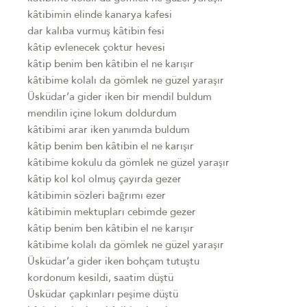
kâtibimin elinde kanarya kafesi
dar kalıba vurmuş kâtibin fesi
kâtip evlenecek çoktur hevesi
kâtip benim ben kâtibin el ne karışır
kâtibime kolalı da gömlek ne güzel yaraşır
Üsküdar’a gider iken bir mendil buldum
mendilin içine lokum doldurdum
kâtibimi arar iken yanımda buldum
kâtip benim ben kâtibin el ne karışır
kâtibime kokulu da gömlek ne güzel yaraşır
kâtip kol kol olmuş çayırda gezer
kâtibimin sözleri bağrımı ezer
kâtibimin mektupları cebimde gezer
kâtip benim ben kâtibin el ne karışır
kâtibime kolalı da gömlek ne güzel yaraşır
Üsküdar’a gider iken bohçam tutuştu
kordonum kesildi, saatim düştü
Üsküdar çapkınları peşime düştü