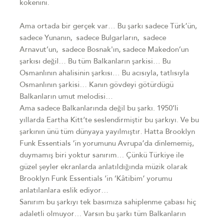
kökenini.
Ama ortada bir gerçek var… Bu şarkı sadece Türk’ün,
sadece Yunanın, sadece Bulgarların, sadece
Arnavut’un, sadece Bosnak'ın, sadece Makedon’un
şarkısı değil… Bu tüm Balkanların şarkisi… Bu
Osmanlının ahalisinin şarkısı… Bu acısıyla, tatlısıyla
Osmanlının şarkisi… Kanın gövdeyi götürdügü
Balkanların umut melodisi…
Ama sadece Balkanlarında değil bu şarkı. 1950’li
yıllarda Eartha Kitt’te seslendirmiştir bu şarkıyı. Ve bu
şarkının ünü tüm dünyaya yayılmıştır. Hatta Brooklyn
Funk Essentials ’in yorumunu Avrupa’da dinlememiş,
duymamış biri yoktur sanırım… Çünkü Türkiye ile
güzel şeyler ekranlarda anlatıldığında müzik olarak
Brooklyn Funk Essentials ’in ‘Kâtibim’ yorumu
anlatılanlara eslik ediyor…
Sanırım bu şarkıyı tek basımıza sahiplenme çabası hiç
adaletli olmuyor… Varsın bu şarkı tüm Balkanların