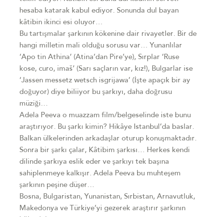
hesaba katarak kabul ediyor. Sonunda dul bayan
kâtibin ikinci esi oluyor…
Bu tartışmalar şarkının kökenine dair rivayetler. Bir de
hangi milletin mali olduğu sorusu var… Yunanlılar
‘Apo tin Athina’ (Atina’dan Pire’ye), Sırplar ‘Ruse
kose, curo, imaš’ (Sarı saçların var, kız!), Bulgarlar ise
‘Jassen messetz wetsch isgrijawa’ (İşte apaçık bir ay
doğuyor) diye biliiyor bu şarkıyı, daha doğrusu
müziği…
Adela Peeva o muazzam film/belgeselinde iste bunu
araştırıyor. Bu şarkı kimin? Hikâye Istanbul’da baslar.
Balkan ülkelerinden arkadaşlar oturup konuşmaktadır.
Sonra bir şarkı çalar, Kâtibim şarkısı… Herkes kendi
dilinde şarkıya eslik eder ve şarkıyı tek başına
sahiplenmeye kalkışır. Adela Peeva bu muhteşem
şarkının peşine düşer…
Bosna, Bulgaristan, Yunanistan, Sırbistan, Arnavutluk,
Makedonya ve Türkiye’yi gezerek araştırır şarkının