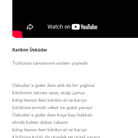
Katibim Üsküdar
Türkünün tamamının sözleri şöyledir:
Üsküdar’a gider iken aldı da bir yağmur
kâtibimin setresi uzun, eteği çamur
kâtip benim ben kâtibin el ne karışır
kâtibime sırmalı ceket ne güzel yaraşır
Üsküdar’a gider iken köşe başı bakkalı
elinde kalem döker rakamı
kâtip benim ben kâtibin el ne karışır
kâtibime kolalı da gömlek ne güzel yaraşır