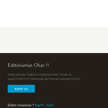
Editörümüz Olun !!
Sizde Üsküdar ?stabul'un editörlerinden olmak ve
payla??mlar?n?z? sitemizde yay?nlamak istemez misiniz?
KAYIT OL
Editör müsünüz ?
Kay?t
-
Giri?