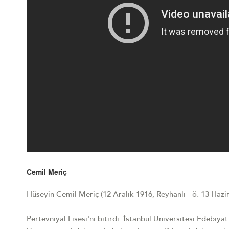
Cemil Meriç
Hüseyin Cemil Meriç (12 Aralık 1916, Reyhanlı - ö. 13 Hazir
Pertevniyal Lisesi'ni bitirdi. İstanbul Üniversitesi Edebi