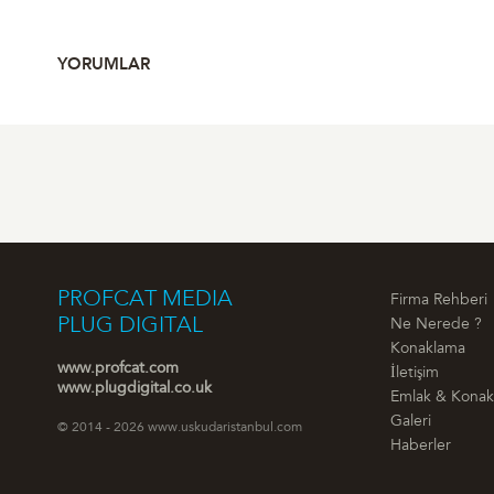
YORUMLAR
PROFCAT MEDIA
Firma Rehberi
PLUG DIGITAL
Ne Nerede ?
Konaklama
www.profcat.com
İletişim
www.plugdigital.co.uk
Emlak & Kona
Galeri
© 2014 - 2026 www.uskudaristanbul.com
Haberler