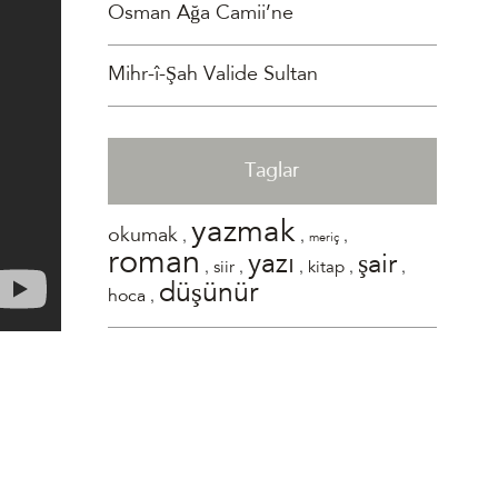
Osman Ağa Camii’ne
Mihr-î-Şah Valide Sultan
Taglar
yazmak
,
,
,
okumak
meriç
roman
yazı
şair
,
,
,
,
,
siir
kitap
düşünür
,
hoca