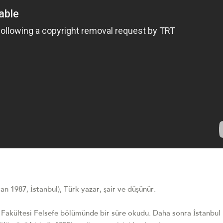
an 1987, İstanbul), Türk yazar, şair ve düşünür.
yat Fakültesi Felsefe bölümünde bir süre okudu. Daha sonra İstanbul