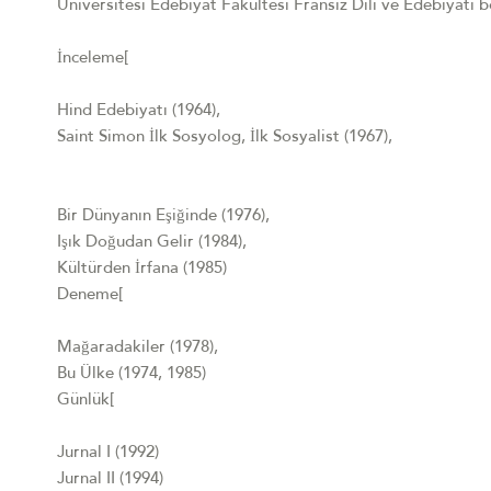
Üniversitesi Edebiyat Fakültesi Fransız Dili ve Edebiyatı b
İnceleme[
Hind Edebiyatı (1964),
Saint Simon İlk Sosyolog, İlk Sosyalist (1967),
Bir Dünyanın Eşiğinde (1976),
Işık Doğudan Gelir (1984),
Kültürden İrfana (1985)
Deneme[
Mağaradakiler (1978),
Bu Ülke (1974, 1985)
Günlük[
Jurnal I (1992)
Jurnal II (1994)