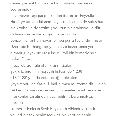
demir parmaklıklı hazlre kalıntısından ve bunun
çevresindeki
bazı mezar taşı parçalarından ibarettir. Feyzullah ei-
Hindl'ye ait sandukanın baş ucundaki şahide sülüs hatlı
bir kitabe ile donatılmış ve uzun bir arakıyye ile düz
dalama destardan oluşan, İstanbul'da
benzerine rastlanmayan bir serpuşla taçlandırılmıştır.
Üzerinde herhangi bir yazının ve bezernenin yer
almadı ğı ayak ucu taşı ise dilimli bir kemerle son
bulur. Diğer
mezarda gömülü olan kişinin, Zakir
Şükrü Efendi'nin meşayih listesinde 1 238
( 1822-23) yılında vefat ettiği belirtilen
Şeyh Abdullah Yar ei-Hindl olması muhtemeldir. Halen
tekkenin arsası ve çevresi Çingeneler' e ait rengarenk
meskenler tarafından işgal edilmiş bulunmakta.
burada
ikamet edenlerin Şeyh Feyzullah elHindi'yi kendi
velileri olarak benimsedikleri ve kabrine sahip