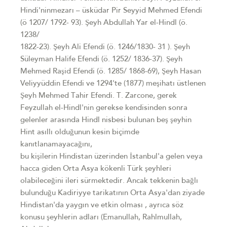
Hindi'ninmezarı – üsküdar Pir Seyyid Mehmed Efendi
(ö 1207/ 1792- 93). Şeyh Abdullah Yar el-Hindl (ö.
1238/
1822-23). Şeyh Ali Efendi (ö. 1246/1830- 31 ). Şeyh
Süleyman Halife Efendi (ö. 1252/ 1836-37). Şeyh
Mehmed Raşid Efendi (ö. 1285/ 1868-69), Şeyh Hasan
Veliyyüddin Efendi ve 1294'te (1877) meşihatı üstlenen
Şeyh Mehmed Tahir Efendi. T. Zarcone, gerek
Feyzullah el-Hindl'nin gerekse kendisinden sonra
gelenler arasında Hindl nisbesi bulunan beş şeyhin
Hint asıllı olduğunun kesin biçimde
kanıtlanamayacağını,
bu kişilerin Hindistan üzerinden İstanbul'a gelen veya
hacca giden Orta Asya kökenli Türk şeyhleri
olabileceğini ileri sürmektedir. Ancak tekkenin bağlı
bulunduğu Kadiriyye tarikatının Orta Asya'dan ziyade
Hindistan'da yaygın ve etkin olması , ayrıca söz
konusu şeyhlerin adları (Emanullah, Rahlmullah,