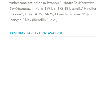
turkestanaisetindiensa Istanbul",
Anatolia
Modema:
Yeni
Anadolu,
ll, Paris 1991, s. 172-181; a.mlf.,"Hindller
'Itkkesi", DBİst.A, IV, 74-75; EkremIşın- ömer 1\ığrul
inançer. "Nakşibendilik", a.e.,
TANITIM
/
TARIH
/
DIN-TASAVVUF