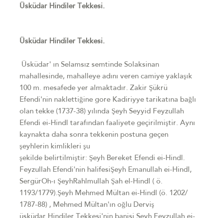
Üsküdar Hindiler Tekkesi.
Üsküdar Hindiler Tekkesi.
Üsküdar' ın Selamsız semtinde Solaksinan
mahallesinde, mahalleye adını veren camiye yaklaşık
100 m. mesafede yer almaktadır. Zakir Şükrü
Efendi'nin naklettiğine gore Kadiriyye tarikatına bağlı
olan tekke (1737-38) yılında Şeyh Seyyid Feyzullah
Efendi ei-Hindl tarafından faaliyete geçirilmiştir. Aynı
kaynakta daha sonra tekkenin postuna geçen
şeyhlerin kimlikleri şu
şekilde belirtilmiştir: Şeyh Bereket Efendi ei-Hindl.
Feyzullah Efendi'nin halifesiŞeyh Emanullah ei-Hindl,
SergürOh-ı ŞeyhRahlmullah Şah el-Hindl ( ö.
1193/1779).Şeyh Mehmed Mültan ei-Hindl (ö. 1202/
1787-88) , Mehmed Mültan'ın oğlu Derviş
üsküdar Hindiler Tekkesi'nin banisi Seyh Feyzullah ei-