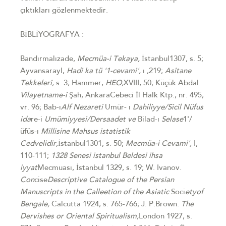
çıktıkları gözlenmektedir.
BİBLİYOGRAFYA :
Bandırmalızade,
Mecmüa-i
Tekaya
,
İstanbul1307, s. 5;
Ayvansarayl,
Hadi
ka tü
'
1-cevami',
ı ,219;
Asitane
Tekkeleri,
s. 3; Hammer,
HEO
,
XVIII, 50; Küçük Abdal.
Vilayetname-i
Şah, AnkaraCebeci İl Halk Ktp., nr. 495,
vr. 96; Bab-ı
Alf Nezareti
Umür- ı
Dahiliyye/Sicil Nüfus
id
a
re-i
Umümiyyesi/Dersaadet ve
Bilad-ı
Selase
1'/
üfüs-ı
Millisine Mahsus
istatistik
Cedvelidir,
İstanbul1301, s. 50;
Mecmüa-i Cevami',
I,
110-111;
1328 Senesi
i
sta
nbul
Beldesi
ih
sa
iyy
at
Mecmuası, İstanbul 1329, s. 19; W. Ivanov.
Con
cise
Descriptive
Catalogue
of the Persian
Ma
nu
scr
ip
ts
in
the Calleetion of the Asiatic
Soci
ety
of
Bengale,
Calcutta 1924, s. 765-766; J. P.Brown.
Th
e
D
e
rvish
es
or Oriental Spiritualism,
London 1927, s.