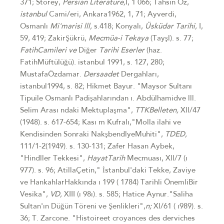
371; Storey,
Persian Literature,
I, 1 066; Tahsin Öz,
i
sta
nbul
Cami/eri, Ankara1962, 1, 71; Ayverdi,
Osmanlı
Mi'marisi
lll
,
s.418; Konyalı,
Üsküdar Tarihi,
I,
59, 419; ZakirŞükrü,
Mecmüa-i Tekaya
(Tayşl). s. 77;
Fatih
Camileri ve
Diğer
Tarihi Eserler
(haz.
FatihMüftülüğü). istanbul 1991, s. 127, 280;
MustafaÖzdamar.
D
ersaadet
Dergahları,
istanbul1994, s. 82; Hikmet Bayur. "Maysor Sultanı
Tipuile Osmanlı Padişahlarından ı. Abdülhamidve lll.
Selim Arası ndaki Mektuplaşma",
TTK
Belleten,
Xll/47
(1948). s. 617-654; Kası m Kufralı,"Molla ilahi ve
Kendisinden Sonraki NakşbendlyeMuhiti",
TDED,
111/1-2(1949). s. 130-131; Zafer Hasan Aybek,
"Hindller Tekkesi",
Hayat
Tarih
Mecmuası, Xll/7 (ı
977). s. 96; AtillaÇetin," İstanbul'daki Tekke, Zaviye
ve HankahlarHakkında ı 199 ( 1784) Tarihli ÖnemliBir
Vesika",
VD,
XIII (ı 98ı). s. 585; Hatice Aynur."Saliha
Sultan'ın Düğün Töreni ve Şenlikleri",
n;
Xl/61 ( ı989). s.
36; T. Zarcone. "Histoireet croyances des derviches