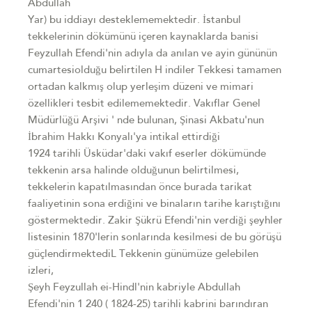
Abdullah
Yar) bu iddiayı desteklememektedir. İstanbul
tekkelerinin dökümünü içeren kaynaklarda banisi
Feyzullah Efendi'nin adıyla da anılan ve ayin gününün
cumartesiolduğu belirtilen H indiler Tekkesi tamamen
ortadan kalkmış olup yerleşim düzeni ve mimari
özellikleri tesbit edilememektedir. Vakıflar Genel
Müdürlüğü Arşivi ' nde bulunan, Şinasi Akbatu'nun
İbrahim Hakkı Konyalı'ya intikal ettirdiği
1924 tarihli Üsküdar'daki vakıf eserler dökümünde
tekkenin arsa halinde olduğunun belirtilmesi,
tekkelerin kapatılmasından önce burada tarikat
faaliyetinin sona erdiğini ve binaların tarihe karıştığını
göstermektedir. Zakir Şükrü Efendi'nin verdiği şeyhler
listesinin 1870'lerin sonlarında kesilmesi de bu görüşü
güçlendirmektediL Tekkenin günümüze gelebilen
izleri,
Şeyh Feyzullah ei-Hindl'nin kabriyle Abdullah
Efendi'nin 1 240 ( 1824-25) tarihli kabrini barındıran