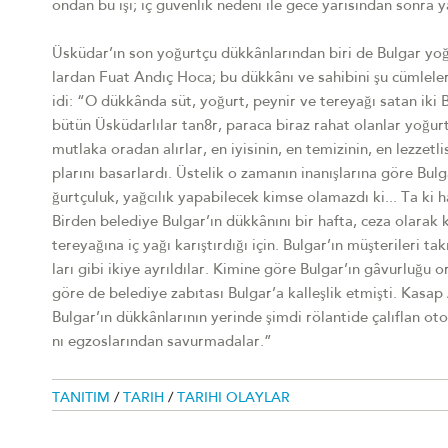
ondan bu işi; iç güvenlik nedeni ile gece yarısından sonra
Üsküdar’ın son yoğurtçu dükkânlarından biri de Bulgar yoğu
lardan Fuat Andıç Hoca; bu dükkânı ve sahibini şu cümlele
idi: “O dükkânda süt, yoğurt, peynir ve tereyağı satan iki
bütün Üsküdarlılar tan8r, paraca biraz rahat olanlar yoğur
mutlaka oradan alırlar, en iyisinin, en temizinin, en lezzetli
plarını basarlardı. Üstelik o zamanın inanışlarına göre Bulg
ğurtçuluk, yağcılık yapabilecek kimse olamazdı ki... Ta ki 
Birden belediye Bulgar’ın dükkânını bir hafta, ceza olarak 
tereyağına iç yağı karıştırdığı için. Bulgar’ın müşterileri t
ları gibi ikiye ayrıldılar. Kimine göre Bulgar’ın gâvurluğu 
göre de belediye zabıtası Bulgar’a kalleşlik etmişti. Kasa
Bulgar’ın dükkânlarının yerinde şimdi rölantide çalıflan o
nı egzoslarından savurmadalar.”
TANITIM
/
TARIH
/
TARIHI OLAYLAR