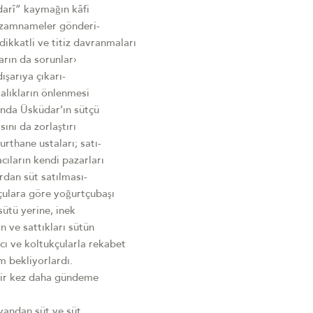
darî” kaymağın kâfi
 nizamnameler gönderi-
dikkatli ve titiz davranmaları
arın da sorunlar›
şarıya çıkarı-
talıkların önlenmesi
anda Üsküdar’ın sütçü
ını da zorlaştırı
rthane ustaları; satı-
cıların kendi pazarları
rdan süt satılması-
tçulara göre yoğurtçubaşı
sütü yerine, inek
n ve sattıkları sütün
acı ve koltukçularla rekabet
 bekliyorlardı.
 bir kez daha gündeme
 yandan süt ve süt