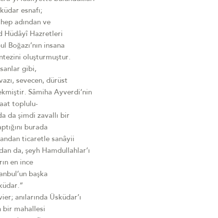
sküdar esnafı;
ca hep adından ve
d Hüdâyî Hazretleri
ul Boğazı’nın insana
tezini oluşturmuştur.
anlar gibi,
evazı, sevecen, dürüst
çekmiştir. Sâmiha Ayverdi’nin
naat toplulu-
a da şimdi zavallı bir
aptığını burada
andan ticaretle sanâyii
andan da, şeyh Hamdullahlar’ı
rın en ince
tanbul’un başka
sküdar.”
vier; anılarında Üsküdar’ı
n bir mahallesi