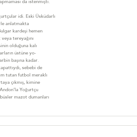
 yapmaması da istenmişti.
rtçular idi. Eski Üsküdarlı
rle anlatmakta
 Bulgar kardeşi hemen
t veya tereyağını
sinin olduğuna kalı
arların üstüne yo-
harbin başına kadar.
kapattıydı, sebebi de
akım tutan futbol meraklı
ortaya çıkmış, kimine
p Andon’la Yoğurtçu
tobüsler mazot dumanları