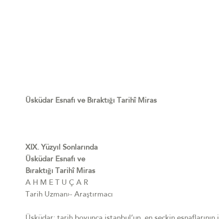
Üsküdar Esnafı ve Bıraktığı Tarihî Miras
XIX. Yüzyıl Sonlarında
Üsküdar Esnafı ve
Bıraktığı Tarihî Miras
A H M E T U Ç A R
Tarih Uzman›- Araştırmacı
Üsküdar; tarih boyunca istanbul’un, en seçkin esnaflarının i