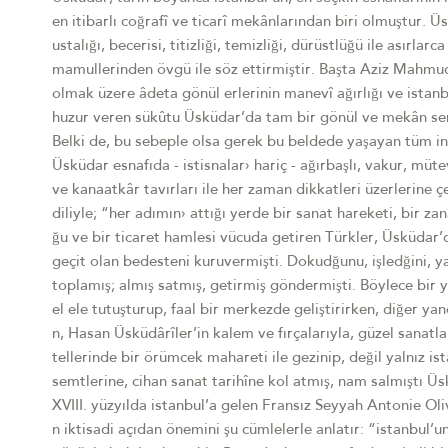
en itibarlı coğrafî ve ticarî mekânlarından biri olmuştur. Ü
ustalığı, becerisi, titizliği, temizliği, dürüstlüğü ile asırlar
mamullerinden övgü ile söz ettirmiştir. Başta Aziz Mahmu
olmak üzere âdeta gönül erlerinin manevî ağırlığı ve istanb
huzur veren sükûtu Üsküdar’da tam bir gönül ve mekân sen
Belki de, bu sebeple olsa gerek bu beldede yaşayan tüm ins
Üsküdar esnafıda - istisnalar› hariç - ağırbaşlı, vakur, müt
ve kanaatkâr tavırları ile her zaman dikkatleri üzerlerine 
diliyle; “her adımın› attığı yerde bir sanat hareketi, bir za
ğu ve bir ticaret hamlesi vücuda getiren Türkler, Üsküdar’d
geçit olan bedesteni kuruvermişti. Dokudğunu, işledğini, y
toplamış; almış satmış, getirmiş göndermişti. Böylece bir y
el ele tutuşturup, faal bir merkezde geliştirirken, diğer y
n, Hasan Üsküdârîler’in kalem ve fırçalarıyla, güzel sanatla
tellerinde bir örümcek mahareti ile gezinip, değil yalnız is
semtlerine, cihan sanat tarihîne kol atmış, nam salmıştı Ü
XVIII. yüzyılda istanbul’a gelen Fransız Seyyah Antonie Oli
n iktisadi açıdan önemini şu cümlelerle anlatır: “istanbul’u