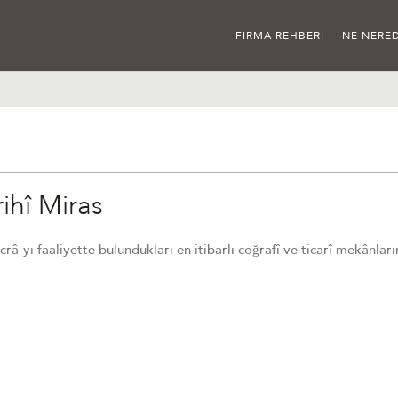
FIRMA REHBERI
NE NERED
rihî Miras
râ-yı faaliyette bulundukları en itibarlı coğrafî ve ticarî mekânları