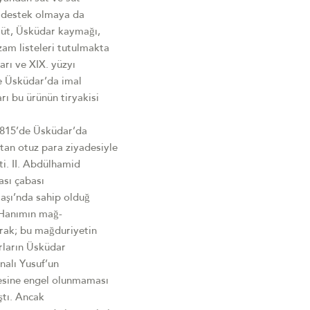
a destek olmaya da
süt, Üsküdar kaymağı,
zam listeleri tutulmakta
arı ve XIX. yüzyı
e Üsküdar’da imal
rı bu ürünün tiryakisi
 1815’de Üsküdar’da
tan otuz para ziyadesiyle
ti. II. Abdülhamid
ası çabası
aşı’nda sahip olduğ
 Hanımın mağ-
narak; bu mağduriyetin
ırların Üsküdar
nalı Yusuf’un
mesine engel olunmaması
ıştı. Ancak