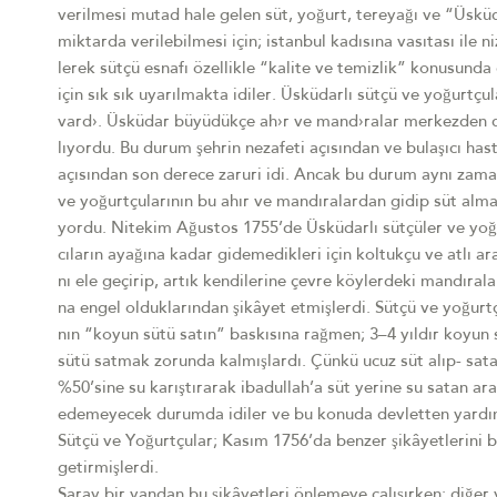
verilmesi mutad hale gelen süt, yoğurt, tereyağı ve “Üskü
miktarda verilebilmesi için; istanbul kadısına vasıtası ile
lerek sütçü esnafı özellikle “kalite ve temizlik” konusunda 
için sık sık uyarılmakta idiler. Üsküdarlı sütçü ve yoğurtçul
vard›. Üsküdar büyüdükçe ah›r ve mand›ralar merkezden dı
lıyordu. Bu durum şehrin nezafeti açısından ve bulaşıcı has
açısından son derece zaruri idi. Ancak bu durum aynı zam
ve yoğurtçularının bu ahır ve mandıralardan gidip süt almas
yordu. Nitekim Ağustos 1755’de Üsküdarlı sütçüler ve yoğu
cıların ayağına kadar gidemedikleri için koltukçu ve atlı ara
nı ele geçirip, artık kendilerine çevre köylerdeki mandırala
na engel olduklarından şikâyet etmişlerdi. Sütçü ve yoğur
nın “koyun sütü satın” baskısına rağmen; 3–4 yıldır koyun 
sütü satmak zorunda kalmışlardı. Çünkü ucuz süt alıp- sata
%50’sine su karıştırarak ibadullah’a süt yerine su satan ar
edemeyecek durumda idiler ve bu konuda devletten yardım
Sütçü ve Yoğurtçular; Kasım 1756’da benzer şikâyetlerini
getirmişlerdi.
Saray bir yandan bu şikâyetleri önlemeye çalışırken; diğer