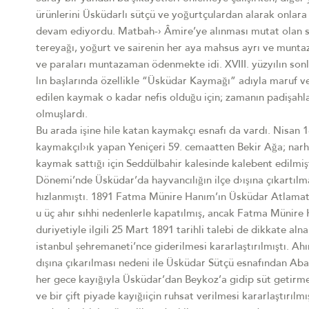
ürünlerini Üsküdarlı sütçü ve yoğurtçulardan alarak onlar
devam ediyordu. Matbah-› Âmire’ye alınması mutat olan 
tereyağı, yoğurt ve sairenin her aya mahsus ayrı ve munta
ve paraları muntazaman ödenmekte idi. XVIII. yüzyılın sonl
lın başlarında özellikle “Üsküdar Kaymağı” adıyla maruf v
edilen kaymak o kadar nefis olduğu için; zamanın padişahla
olmuşlardı.
Bu arada işine hile katan kaymakçı esnafı da vardı. Nisan
kaymakçıl›ık yapan Yeniçeri 59. cemaatten Bekir Ağa; narh
kaymak sattığı için Seddülbahir kalesinde kalebent edilmiş
Dönemi’nde Üsküdar’da hayvancılığın ilçe d›ışına çıkartılm
hızlanmıştı. 1891 Fatma Münire Hanım’ın Üsküdar Atlamat
u üç ahır sıhhi nedenlerle kapatılmış, ancak Fatma Münire
duriyetiyle ilgili 25 Mart 1891 tarihli talebi de dikkate al
istanbul şehremaneti’nce giderilmesi kararlaştırılmıştı. Ah
dışına çıkarılması nedeni ile Üsküdar Sütçü esnafından Aba
her gece kayığıyla Üsküdar’dan Beykoz’a gidip süt getir
ve bir çift piyade kayığıiçin ruhsat verilmesi kararlaştırılm