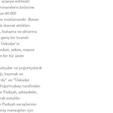
r araziye anfiteatr
minarelerin birbirine
nun 60.000
smı müslümandır. Bunun
a ikamet ettikleri
ür, buluşma ve aktarma
geniş bir ticareti
. Üsküdar’ın
hububat, sebze, meyve
en bir tür üzüm
sütçüler ve yoğurtçulardı.
ağı, kaymak ve
urdu” ve “Üsküdar
 Yoğurtcubaşı tarafından
er Padişah, şehzadeler,
rak sunuldu-
i Padişah saraylarının
aray mensupları için