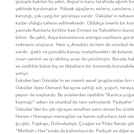
gözüyle bakılan bu şehir, Boğaz’ın karşı tarafında eğimli bi
şeklinde kurulmuştur. Yüksek ağaçların, evlerin, camilerin, 
karıştığı, çok cazip bir görünüşü vardır. Üsküdar’ın nüfusu
kadar olduğu tahmin edilmektedir. Oldukça önemli bir kı
yanında Rumlarla birlikte bazı Ermeni ve Yahudilerin burad
bilinir. Bu şehir, Asya kervanlarına antrepo vazifesini gör
noktasını oluşturur. Hem iç Anadolu ile hem de istanbul ile 
vardır. ipekli ve pamuklu kumaş imalathaneleri de bulunur
civarı verimli ve iyi ekilmiş arazi ile çevrilmiştir. Burada 
ve özellikle bütün kış ve ilkbaharın bir kısmında korunabil
yetişir.
Eskiden beri Üsküdar’ın en önemli esnaf gruplarından biri 
Üsküdar ilçesi Osmanlı Sarayına sattığı süt, yoğurt, terey
peynir ile meşhurdu. Bu ürünlerden özellikle “Kanlıca yoğ
kaymağı” adları ile istanbul’da nam salmışlardı. Padişahın
Üsküdar’dan bu işle uğraşan esnaftan satın alınan bu ürünl
Harem-i Hümayun mensupları ve hanım sultanlara özel ola
ğu gibi; Topkapı, Dolmabahçe, Çırağan ve Yıldız Sarayı gib
“Matbah-ı Has”sında da kullanılıyordu. Padişah ve diğer s