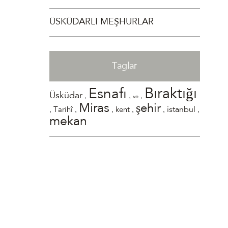
ÜSKÜDARLI MEŞHURLAR
Taglar
Bıraktığı
Esnafı
,
,
,
Üsküdar
ve
Miras
şehir
,
,
,
,
,
,
istanbul
Tarihî
kent
mekan