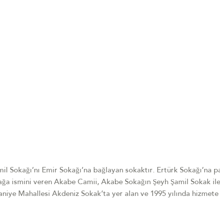
il Sokağı’nı Emir Sokağı’na bağlayan sokaktır. Ertürk Sokağı’na pa
ağa ismini veren Akabe Camii, Akabe Sokağın Şeyh Şamil Sokak il
aniye Mahallesi Akdeniz Sokak’ta yer alan ve 1995 yılında hizmete 