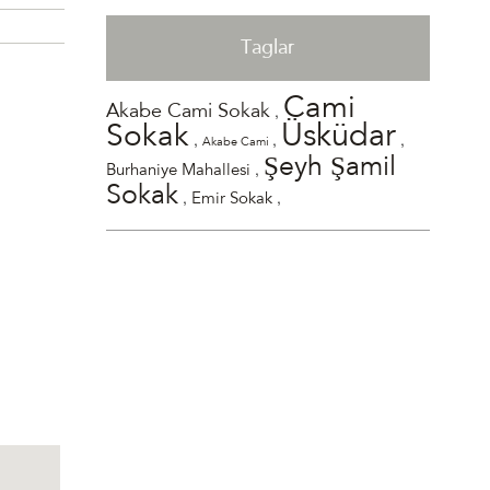
Taglar
Cami
,
Akabe Cami Sokak
Üsküdar
Sokak
,
,
,
Akabe Cami
Şeyh Şamil
,
Burhaniye Mahallesi
Sokak
,
,
Emir Sokak