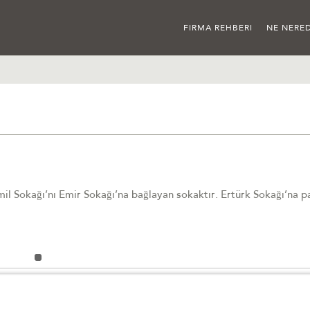
FIRMA REHBERI
NE NERED
il Sokağı’nı Emir Sokağı’na bağlayan sokaktır. Ertürk Sokağı’na pa