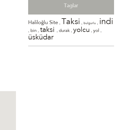
Taglar
indi
Taksi
,
,
,
Haliloğlu Site
bulgurlu
taksi
yolcu
,
,
,
,
,
,
yol
bin
durak
üsküdar