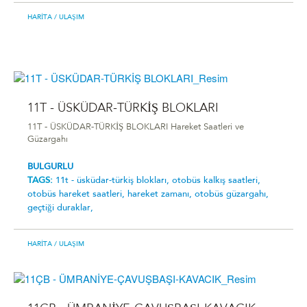
HARITA
/ ULAŞIM
11T - ÜSKÜDAR-TÜRKİŞ BLOKLARI
11T - ÜSKÜDAR-TÜRKİŞ BLOKLARI Hareket Saatleri ve
Güzargahı
BULGURLU
TAGS:
11t - üsküdar-türki̇ş bloklari,
otobüs kalkış saatleri,
otobüs hareket saatleri,
hareket zamanı,
otobüs güzargahı,
geçtiği duraklar,
HARITA
/ ULAŞIM