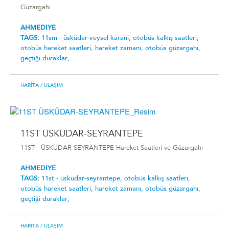
Güzargahı
AHMEDIYE
TAGS:
11sm - üsküdar-veysel karani̇,
otobüs kalkış saatleri,
otobüs hareket saatleri,
hareket zamanı,
otobüs güzargahı,
geçtiği duraklar,
HARITA
/ ULAŞIM
11ST ÜSKÜDAR-SEYRANTEPE
11ST - ÜSKÜDAR-SEYRANTEPE Hareket Saatleri ve Güzargahı
AHMEDIYE
TAGS:
11st - üsküdar-seyrantepe,
otobüs kalkış saatleri,
otobüs hareket saatleri,
hareket zamanı,
otobüs güzargahı,
geçtiği duraklar,
HARITA
/ ULAŞIM