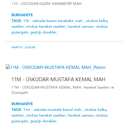
11K - ÜSKÜDAR-KAZIM KARABEKİR MAH
BURHANİYE
TAGS:
11k - üsküdar-kazim karabeki̇r mah.,
otobüs kalkış
saatleri,
otobüs hareket saatleri,
hareket zamanı,
otobüs
güzargahı,
geçtiği duraklar,
HARITA
/ ULAŞIM
11M - ÜSKÜDAR-MUSTAFA KEMAL MAH
11M - ÜSKÜDAR-MUSTAFA KEMAL MAH. Hareket Saatleri ve
Güzargahı
BURHANİYE
TAGS:
11m - üsküdar-mustafa kemal mah.,
otobüs kalkış
saatleri,
otobüs hareket saatleri,
hareket zamanı,
otobüs
güzargahı,
geçtiği duraklar,