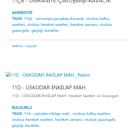
11ÇB - ÜMRANİYE-ÇAVUŞBAŞI-KAVACIK
AHMEDIYE
TAGS:
11çb - ümrani̇ye-çavuşbaşi-kavacik,
otobüs kalkış
saatleri,
otobüs hareket saatleri,
hareket zamanı,
otobüs
güzargahı,
geçtiği duraklar,
HARITA
/ ULAŞIM
11D - ÜSKÜDAR-İNKİLAP MAH.
11D - ÜSKÜDAR-İNKİLAP MAH. Hareket Saatleri ve Güzargahı
BULGURLU
TAGS:
11d - üsküdar-i̇nki̇lap mah.,
otobüs kalkış saatleri,
otobüs hareket saatleri,
hareket zamanı,
otobüs güzargahı,
geçtiği duraklar,