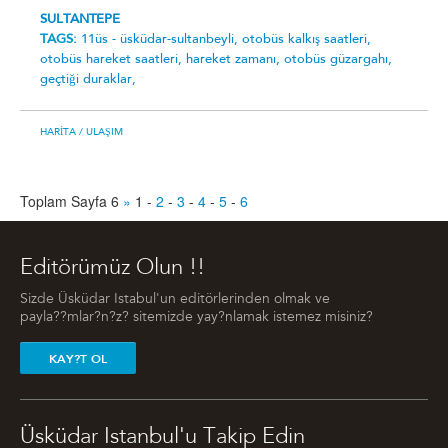
SULTANTEPE
TAGS:
11üs - üsküdar-sultanbeyli̇,
otobüs kalkış saatleri,
otobüs hareket saatleri,
hareket zamanı,
otobüs güzargahı,
geçtiği duraklar,
HARITA
/ ULAŞIM
Toplam Sayfa 6
»
1
-
2
-
3
-
4
-
5
-
6
Editörümüz Olun !!
Sizde Üsküdar Istabul'un editörlerinden olmak ve
payla??mlar?n?z? sitemizde yay?nlamak istemez misiniz?
KAY?T OL
Üsküdar Istanbul'u Takip Edin