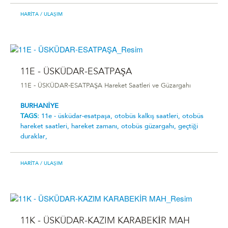
HARITA
/ ULAŞIM
11E - ÜSKÜDAR-ESATPAŞA
11E - ÜSKÜDAR-ESATPAŞA Hareket Saatleri ve Güzargahı
BURHANİYE
TAGS:
11e - üsküdar-esatpaşa,
otobüs kalkış saatleri,
otobüs
hareket saatleri,
hareket zamanı,
otobüs güzargahı,
geçtiği
duraklar,
HARITA
/ ULAŞIM
11K - ÜSKÜDAR-KAZIM KARABEKİR MAH