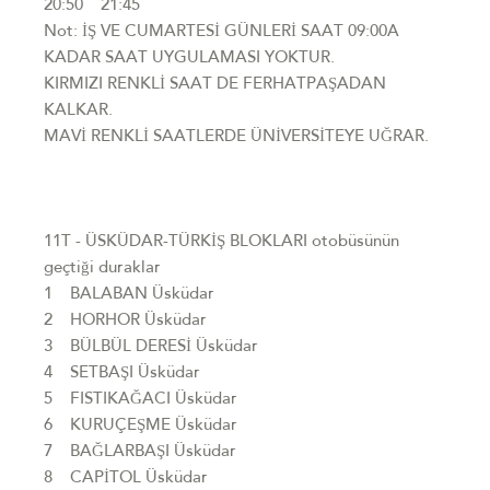
20:50 21:45
Not: İŞ VE CUMARTESİ GÜNLERİ SAAT 09:00A
KADAR SAAT UYGULAMASI YOKTUR.
KIRMIZI RENKLİ SAAT DE FERHATPAŞADAN
KALKAR.
MAVİ RENKLİ SAATLERDE ÜNİVERSİTEYE UĞRAR.
11T - ÜSKÜDAR-TÜRKİŞ BLOKLARI otobüsünün
geçtiği duraklar
1 BALABAN Üsküdar
2 HORHOR Üsküdar
3 BÜLBÜL DERESİ Üsküdar
4 SETBAŞI Üsküdar
5 FISTIKAĞACI Üsküdar
6 KURUÇEŞME Üsküdar
7 BAĞLARBAŞI Üsküdar
8 CAPİTOL Üsküdar