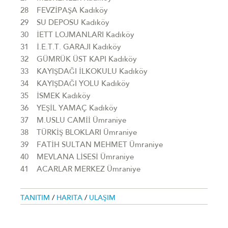
28 FEVZİPAŞA Kadıköy
29 SU DEPOSU Kadıköy
30 İETT LOJMANLARI Kadıköy
31 İ.E.T.T. GARAJI Kadıköy
32 GÜMRÜK ÜST KAPI Kadıköy
33 KAYIŞDAĞI İLKOKULU Kadıköy
34 KAYIŞDAĞI YOLU Kadıköy
35 İSMEK Kadıköy
36 YEŞİL YAMAÇ Kadıköy
37 M.USLU CAMİİ Ümraniye
38 TÜRKİŞ BLOKLARI Ümraniye
39 FATİH SULTAN MEHMET Ümraniye
40 MEVLANA LİSESİ Ümraniye
41 ACARLAR MERKEZ Ümraniye
TANITIM
/
HARITA
/
ULAŞIM