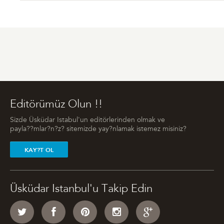
Editörümüz Olun !!
Sizde Üsküdar Istabul'un editörlerinden olmak ve
payla??mlar?n?z? sitemizde yay?nlamak istemez misiniz?
KAY?T OL
Üsküdar Istanbul'u Takip Edin