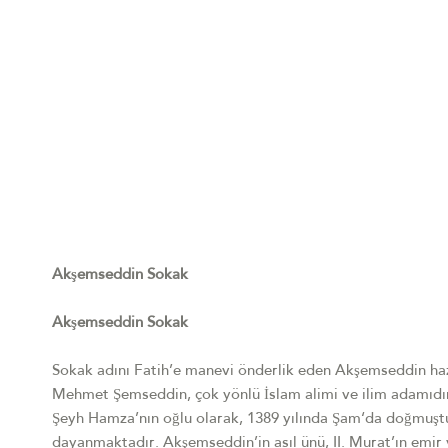
Akşemseddin Sokak
Akşemseddin Sokak
Sokak adını Fatih’e manevi önderlik eden Akşemseddin hazr
Mehmet Şemseddin, çok yönlü İslam alimi ve ilim adamıdır
Şeyh Hamza’nın oğlu olarak, 1389 yılında Şam‘da doğmuştu
dayanmaktadır. Akşemseddin’in asıl ünü, II. Murat’ın emir ve