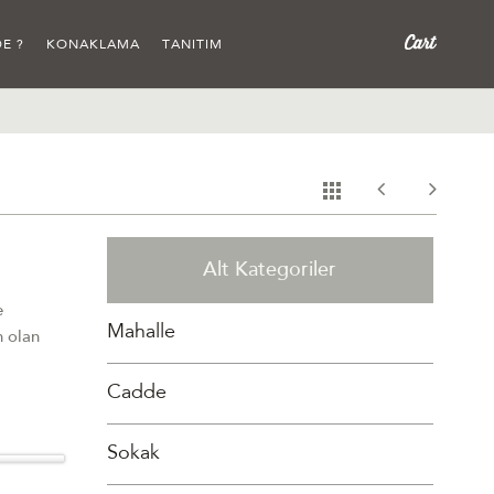
E ?
KONAKLAMA
TANITIM
Alt Kategoriler
e
Mahalle
n olan
Cadde
Sokak