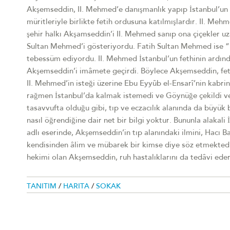
Akşemseddin, II. Mehmed’e danışmanlık yapıp İstanbul’un 
müritleriyle birlikte fetih ordusuna katılmışlardır. II. Meh
şehir halkı Akşamseddin’i II. Mehmed sanıp ona çiçekler u
Sultan Mehmed’i gösteriyordu. Fatih Sultan Mehmed ise “
tebessüm ediyordu. II. Mehmed İstanbul’un fethinin ardın
Akşemseddin’i imâmete geçirdi. Böylece Akşemseddin, feth
II. Mehmed’in isteği üzerine Ebu Eyyûb el-Ensarî’nin kabrin
rağmen İstanbul’da kalmak istemedi ve Göynüğe çekildi ve
tasavvufta olduğu gibi, tıp ve eczacılık alanında da büyük
nasıl öğrendiğine dair net bir bilgi yoktur. Bununla alaka
adlı eserinde, Akşemseddin’in tıp alanındaki ilmini, Hacı B
kendisinden âlim ve mübarek bir kimse diye söz etmektedir
hekimi olan Akşemseddin, ruh hastalıklarını da tedâvi eder
TANITIM
/
HARITA
/
SOKAK