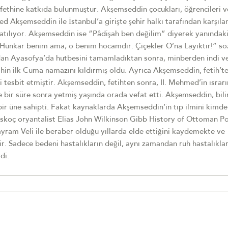
fethine katkıda bulunmuştur. Akşemseddin çocukları, öğrencileri v
med Akşemseddin ile İstanbul’a girişte şehir halkı tarafından karşıla
zatılıyor. Akşemseddin ise “Pâdişah ben değilim” diyerek yanındaki
Hünkar benim ama, o benim hocamdır. Çiçekler O’na Layıktır!” sö
dan Ayasofya’da hutbesini tamamladıktan sonra, minberden indi v
in ilk Cuma namazını kıldırmış oldu. Ayrıca Akşemseddin, fetih’t
i tesbit etmiştir. Akşemseddin, fetihten sonra, II. Mehmed’in ısrar
 bir süre sonra yetmiş yaşında orada vefat etti. Akşemseddin, bil
 bir üne sahipti. Fakat kaynaklarda Akşemseddin’in tıp ilmini kimde
li İskoç oryantalist Elias John Wilkinson Gibb History of Ottoman P
ayram Veli ile beraber olduğu yıllarda elde ettiğini kaydemekte ve
. Sadece bedeni hastalıkların değil, aynı zamandan ruh hastalıklar
di.