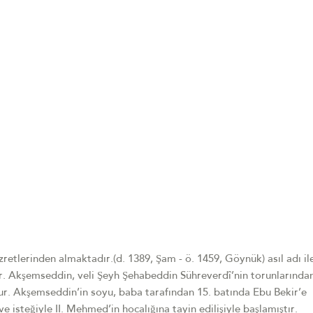
etlerinden almaktadır.(d. 1389, Şam - ö. 1459, Göynük) asıl adı il
. Akşemseddin, veli Şeyh Şehabeddin Sühreverdî’nin torunlarında
r. Akşemseddin’in soyu, baba tarafından 15. batında Ebu Bekir’e
 isteğiyle II. Mehmed’in hocalığına tayin edilişiyle başlamıştır.