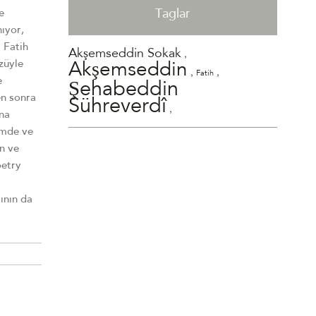
Taglar
e
nıyor,
 Fatih
,
Akşemseddin Sokak
züyle
Akşemseddin
,
,
Fatih
e
Şehabeddin
en sonra
Sühreverdî
,
ına
imde ve
n ve
oetry
ının da