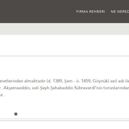
FIRMA REHBERI
NE NERED
etlerinden almaktadır.(d. 1389, Şam - ö. 1459, Göynük) asıl adı il
. Akşemseddin, veli Şeyh Şehabeddin Sühreverdî’nin torunlarında
ur.