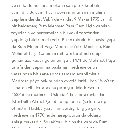
ve iki kademeli ana mekâna sahip tek kubbeli
camiidir. Bu cami Fatih devri mimarisinin mühim
yapılarındandır. Vakfı da vardır. 9 Mayıs 1795 tarihli
bir belgeden; Rum Mehmet Paşa Camii için yapılan
tayinlerin ve harcamaların bu vakıf tarafından
yapıldığı bildirilmektedir. Bu sokaktaki bir başka yapı
da Rum Mehmet Paşa Medresesi’dir. Medrese; Rum
Mehmet Paşa Camiinin mihrabı tarafında olup
günümüze kadar gelememiştir. 1471’de Mehmet Paşa
tarafından yapımına başlanan medrese onun
vefatından bir sene sonra tamamlanabilmiştir.
Medrese pâye bakımından evvelâ kırklı iken 1585’ten
itibaren ellililer arasına girmiştir. Medresenin
1582’deki müderrisi Üsküdar’da iz bırakanlardan
İstanbullu Ahmet Çelebi olup; onu diğerleri takip
etmiştir. Hadîka yazarının verdiği bilgiye göre
medresenin 1770’lerde harap durumda olduğu
anlaşılmaktadır. Sokak’taki bir başka yapı da Rum