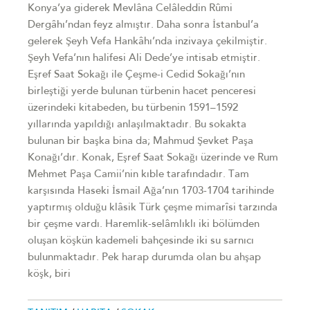
Konya’ya giderek Mevlâna Celâleddin Rûmi
Dergâhı’ndan feyz almıştır. Daha sonra İstanbul’a
gelerek Şeyh Vefa Hankâhı’nda inzivaya çekilmiştir.
Şeyh Vefa’nın halifesi Ali Dede’ye intisab etmiştir.
Eşref Saat Sokağı ile Çeşme-i Cedid Sokağı’nın
birleştiği yerde bulunan türbenin hacet penceresi
üzerindeki kitabeden, bu türbenin 1591–1592
yıllarında yapıldığı anlaşılmaktadır. Bu sokakta
bulunan bir başka bina da; Mahmud Şevket Paşa
Konağı’dır. Konak, Eşref Saat Sokağı üzerinde ve Rum
Mehmet Paşa Camii’nin kıble tarafındadır. Tam
karşısında Haseki İsmail Ağa’nın 1703-1704 tarihinde
yaptırmış olduğu klâsik Türk çeşme mimarîsi tarzında
bir çeşme vardı. Haremlik-selâmlıklı iki bölümden
oluşan köşkün kademeli bahçesinde iki su sarnıcı
bulunmaktadır. Pek harap durumda olan bu ahşap
köşk, biri