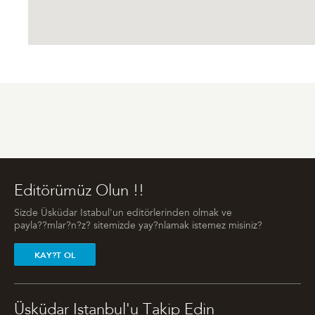
Editörümüz Olun !!
Sizde Üsküdar Istabul'un editörlerinden olmak ve
payla??mlar?n?z? sitemizde yay?nlamak istemez misiniz?
KAY?T OL
Üsküdar Istanbul'u Takip Edin