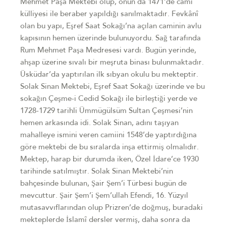
Mehmet Paşa Mektebi olup, onun da 1471’de cami
külliyesi ile beraber yapıldığı sanılmaktadır. Fevkânî
olan bu yapı, Eşref Saat Sokağı’na açılan caminin avlu
kapısının hemen üzerinde bulunuyordu. Sağ tarafında
Rum Mehmet Paşa Medresesi vardı. Bugün yerinde,
ahşap üzerine sıvalı bir meşruta binası bulunmaktadır.
Üsküdar’da yaptırılan ilk sıbyan okulu bu mekteptir.
Solak Sinan Mektebi, Eşref Saat Sokağı üzerinde ve bu
sokağın Çeşme-i Cedid Sokağı ile birleştiği yerde ve
1728-1729 tarihli Ümmügülsüm Sultan Çeşmesi’nin
hemen arkasında idi. Solak Sinan, adını taşıyan
mahalleye ismini veren camiini 1548’de yaptırdığına
göre mektebi de bu sıralarda inşa ettirmiş olmalıdır.
Mektep, harap bir durumda iken, Özel İdare’ce 1930
tarihinde satılmıştır. Solak Sinan Mektebi’nin
bahçesinde bulunan, Şair Şem’i Türbesi bugün de
mevcuttur. Şair Şem’i Şem’ullah Efendi, 16. Yüzyıl
mutasavvıflarından olup Prizren’de doğmuş, buradaki
mekteplerde İslamî dersler vermiş, daha sonra da