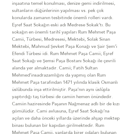
inşaatına temel konulması, denize gemi indirilmesi,
sultanların düğünlerinin yapılması vs. pek çok
konularda zamanın tesbitinde önemli rolleri vardı.
Eşref Saat Sokağın eski adı Medrese Sokak’tı. Bu
sokağın en önemli tarihî yapıları Rum Mehmet Paşa
Camii, Türbesi, Medresesi, Mektebi, Solak Sinan
Mektebi, Mahmud Şevket Paşa Konağı ve Şair Şem’i
Efendi Türbesi idi. Rum Mehmet Paşa Camii; Eşref
Saat Sokağı ve Şemsi Paşa Bostanı Sokağı ile çevrili
alanda yer almaktadır. Camii; Fatih Sultan
Mehmed’insadrazamlığını da yapmış olan Rum
Mehmet Paşa tarafından 1471 yılında klasik Osmanlı
üslûbunda inşa ettirilmiştir. Paşa’nın aynı üslûpla
yaptırdığı taş türbesi de camiin hemen önündedir.
Camiin haziresinde Paşanın Nağmenaz adlı bir de kızı
gömülüdür. Cami avlusuna, Eşref Saat Sokağı’na
açılan ve daha önceki yıllarda üzerinde ahşap mektep
binası bulunan bir kapıdan girilmektedir. Rum
Mehmet Paşa Camii, yanlarda birer odaları bulunan