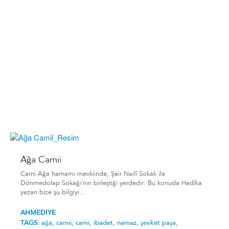
Ağa Camii
Cami Ağa hamamı mevkiinde, Şair Nailî Sokak ile
Dönmedolap Sokağı'nın birleştiği yerdedir. Bu konuda Hadîka
yazarı bize şu bilgiyi...
AHMEDIYE
TAGS:
ağa,
camii,
cami,
ibadet,
namaz,
şevket paşa,