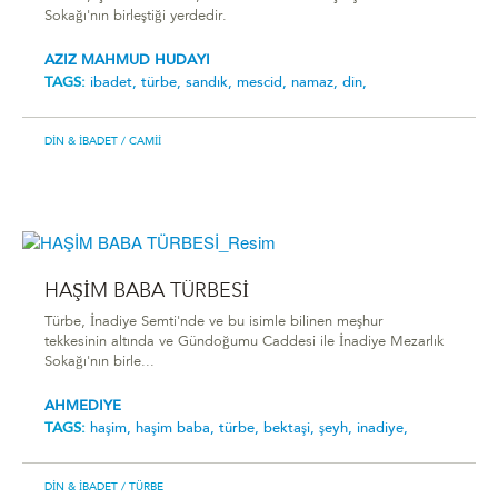
Sokağı'nın birleştiği yerdedir.
AZIZ MAHMUD HUDAYI
TAGS:
ibadet,
türbe,
sandık,
mescid,
namaz,
din,
DIN & İBADET
/ CAMII
HAŞİM BABA TÜRBESİ
Türbe, İnadiye Semti'nde ve bu isimle bilinen meşhur
tekkesinin altında ve Gündoğumu Caddesi ile İnadiye Mezarlık
Sokağı'nın birle...
AHMEDIYE
TAGS:
haşim,
haşim baba,
türbe,
bektaşi,
şeyh,
inadiye,
DIN & İBADET
/ TÜRBE