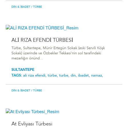
DIN & İBADET
/ TÜRBE
ALİ RIZA EFENDİ TÜRBESİ
Türbe, Sultantepe, Münir Ertegün Sokak (eski Servili Köşk
Sokak) üzerinde ve Özbekler Tekkesi'nin sol tarafındaki
mezarlığın önünd...
SULTANTEPE
TAGS:
ali riza efendi,
türbe,
turbe,
din,
ibadet,
namaz,
DIN & İBADET
/ TÜRBE
At Evliyası Türbesi