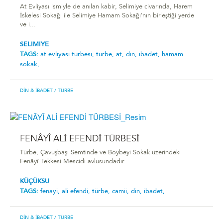
At Evliyası ismiyle de anılan kabir, Selimiye civarında, Harem
İskelesi Sokağı ile Selimiye Hamam Sokağı'nın birleştiği yerde
ve i...
SELIMIYE
TAGS:
at evliyası türbesi,
türbe,
at,
din,
ibadet,
hamam
sokak,
DIN & İBADET
/ TÜRBE
FENÂYÎ ALİ EFENDİ TÜRBESİ
Türbe, Çavuşbaşı Semtinde ve Boybeyi Sokak üzerindeki
Fenâyî Tekkesi Mescidi avlusundadır.
KÜÇÜKSU
TAGS:
fenayi,
ali efendi,
türbe,
camii,
din,
ibadet,
DIN & İBADET
/ TÜRBE