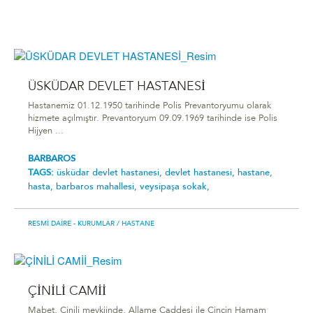
ÜSKÜDAR DEVLET HASTANESİ
Hastanemiz 01.12.1950 tarihinde Polis Prevantoryumu olarak
hizmete açılmıştır. Prevantoryum 09.09.1969 tarihinde ise Polis
Hijyen ...
BARBAROS
TAGS:
üsküdar devlet hastanesi,
devlet hastanesi,
hastane,
hasta,
barbaros mahallesi,
veysipaşa sokak,
RESMI DAIRE - KURUMLAR
/ HASTANE
ÇİNİLİ CAMİİ
Mabet, Çinili mevkiinde, Allame Caddesi ile Çinçin Hamam