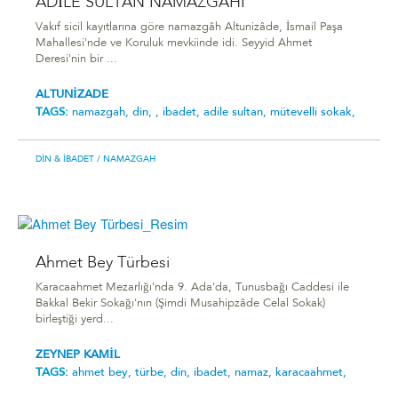
ADİLE SULTAN NAMAZGÂHI
Vakıf sicil kayıtlarına göre namazgâh Altunizâde, İsmail Paşa
Mahallesi'nde ve Koruluk mevkiinde idi. Seyyid Ahmet
Deresi'nin bir ...
ALTUNİZADE
TAGS:
namazgah,
din,
,
ibadet,
adile sultan,
mütevelli sokak,
DIN & İBADET
/ NAMAZGAH
Ahmet Bey Türbesi
Karacaahmet Mezarlığı'nda 9. Ada'da, Tunusbağı Caddesi ile
Bakkal Bekir Sokağı'nın (Şimdi Musahipzâde Celal Sokak)
birleştiği yerd...
ZEYNEP KAMİL
TAGS:
ahmet bey,
türbe,
din,
ibadet,
namaz,
karacaahmet,