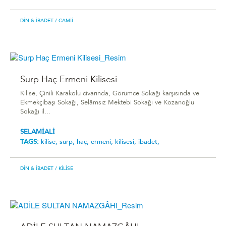
DIN & İBADET
/ CAMII
Surp Haç Ermeni Kilisesi
Kilise, Çinili Karakolu civarında, Görümce Sokağı karşısında ve
Ekmekçibaşı Sokağı, Selâmsız Mektebi Sokağı ve Kozanoğlu
Sokağı il...
SELAMİALİ
TAGS:
kilise,
surp,
haç,
ermeni,
kilisesi,
ibadet,
DIN & İBADET
/ KILISE