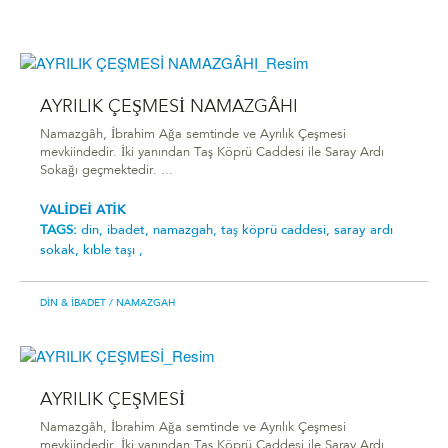
AYRILIK ÇEŞMESİ NAMAZGÂHI
Namazgâh, İbrahim Ağa semtinde ve Ayrılık Çeşmesi
mevkiindedir. İki yanından Taş Köprü Caddesi ile Saray Ardı
Sokağı geçmektedir. ...
VALİDEİ ATİK
TAGS:
din,
ibadet,
namazgah,
taş köprü caddesi,
saray ardı
sokak,
kıble taşı ,
DIN & İBADET
/ NAMAZGAH
AYRILIK ÇEŞMESİ
Namazgâh, İbrahim Ağa semtinde ve Ayrılık Çeşmesi
mevkiindedir. İki yanından Taş Köprü Caddesi ile Saray Ardı