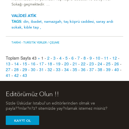
Sokağı geçmektedir. ...
VALİDEİ ATİK
TAGS:
din,
ibadet,
namazgah,
taş köprü caddesi,
saray ardı
sokak,
kıble taşı ,
TARIHI - TURISTIK YERLER
/ ÇEŞME
Toplam Sayfa 43
»
1
-
2
-
3
-
4
-
5
-
6
-
7
-
8
-
9
-
10
-
11
-
12
-
13
-
14
-
15
-
16
-
17
-
18
-
19
-
20
-
21
-
22
-
23
-
24
-
25
-
26
-
27
-
28
-
29
-
30
-
31
-
32
-
33
-
34
-
35
-
36
-
37
-
38
-
39
-
40
-
41
-
42
-
43
Editörümüz Olun !!
Sizde Üsküdar Istabul'un editörlerinden olmak ve
payla??mlar?n?z? sitemizde yay?nlamak istemez misiniz?
KAY?T OL