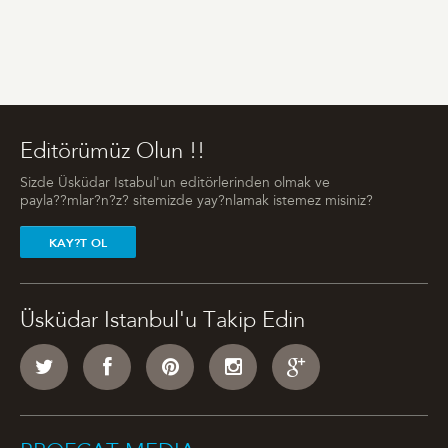
Editörümüz Olun !!
Sizde Üsküdar Istabul'un editörlerinden olmak ve
payla??mlar?n?z? sitemizde yay?nlamak istemez misiniz?
KAY?T OL
Üsküdar Istanbul'u Takip Edin