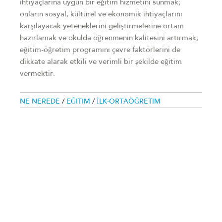
ihtiyaçlarına uygun bir eğitim hizmetini sunmak;
onların sosyal, kültürel ve ekonomik ihtiyaçlarını
karşılayacak yeteneklerini geliştirmelerine ortam
hazırlamak ve okulda öğrenmenin kalitesini artırmak;
eğitim-öğretim programını çevre faktörlerini de
dikkate alarak etkili ve verimli bir şekilde eğitim
vermektir.
NE NEREDE
/
EĞITIM
/
İLK-ORTAÖĞRETIM