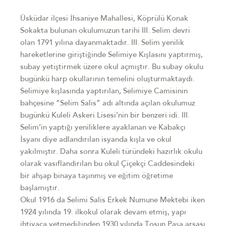
Üsküdar ilçesi İhsaniye Mahallesi, Köprülü Konak
Sokakta bulunan okulumuzun tarihi III. Selim devri
olan 1791 yılına dayanmaktadır. III. Selim yenilik
hareketlerine giriştiğinde Selimiye Kışlasını yaptırmış,
subay yetiştirmek üzere okul açmıştır. Bu subay okulu
bugünkü harp okullarının temelini oluşturmaktaydı.
Selimiye kışlasında yaptırılan, Selimiye Camisinin
bahçesine “Selim Salis” adı altında açılan okulumuz
bugünkü Kuleli Askeri Lisesi’nin bir benzeri idi. III.
Selim’in yaptığı yeniliklere ayaklanan ve Kabakçı
İsyanı diye adlandırılan isyanda kışla ve okul
yakılmıştır. Daha sonra Kuleli türündeki hazırlık okulu
olarak vasıflandırılan bu okul Çiçekçi Caddesindeki
bir ahşap binaya taşınmış ve eğitim öğretime
başlamıştır.
Okul 1916 da Selimi Salis Erkek Numune Mektebi iken
1924 yılında 19. ilkokul olarak devam etmiş, yapı
ihtiyaca yetmediğinden 1930 yılında Tosun Paşa arsası