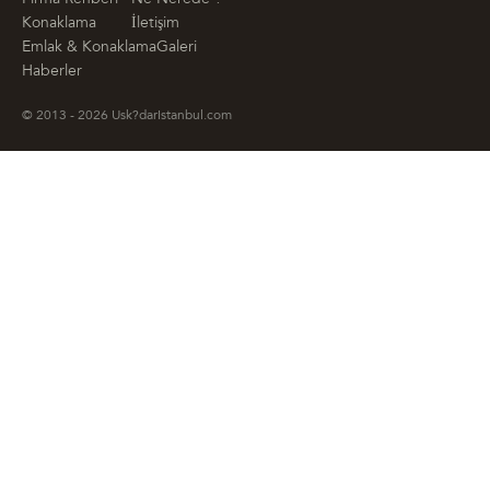
Firma Rehberi
Ne Nerede ?
Konaklama
İletişim
Emlak & Konaklama
Galeri
Haberler
© 2013 - 2026 Usk?darIstanbul.com