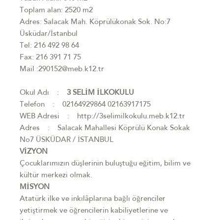
Toplam alan: 2520 m2
Adres: Salacak Mah. Köprülükonak Sok. No:7
Üsküdar/İstanbul
Tel: 216 492 98 64
Fax: 216 391 71 75
Mail :290152@meb.k12.tr
Okul Adı :
3 SELİM İLKOKULU
Telefon : 02164929864 02163917175
WEB Adresi : http://3selimilkokulu.meb.k12.tr
Adres : Salacak Mahallesi Köprülü Konak Sokak
No7 ÜSKÜDAR / İSTANBUL
VİZYON
Çocuklarımızın düşlerinin buluştuğu eğitim, bilim ve
kültür merkezi olmak.
MİSYON
Atatürk ilke ve inkılâplarına bağlı öğrenciler
yetiştirmek ve öğrencilerin kabiliyetlerine ve