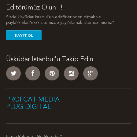
Editörümüz Olun !!
Sizde Üsküdar Istabul'un editörlerinden olmak ve
payla??mlar?n?z? sitemizde yay?nlamak istemez misiniz?
KAY?T OL
Üsküdar Istanbul'u Takip Edin
PROFCAT MEDIA
PLUG DIGITAL