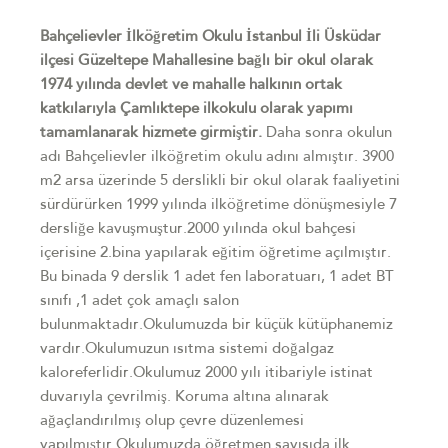
Bahçelievler İlköğretim Okulu İstanbul İli Üsküdar
ilçesi Güzeltepe Mahallesine bağlı bir okul olarak
1974 yılında devlet ve mahalle halkının ortak
katkılarıyla Çamlıktepe ilkokulu olarak yapımı
tamamlanarak hizmete girmiştir.
Daha sonra okulun
adı Bahçelievler ilköğretim okulu adını almıştır. 3900
m2 arsa üzerinde 5 derslikli bir okul olarak faaliyetini
sürdürürken 1999 yılında ilköğretime dönüşmesiyle 7
dersliğe kavuşmuştur.2000 yılında okul bahçesi
içerisine 2.bina yapılarak eğitim öğretime açılmıştır.
Bu binada 9 derslik 1 adet fen laboratuarı, 1 adet BT
sınıfı ,1 adet çok amaçlı salon
bulunmaktadır.Okulumuzda bir küçük kütüphanemiz
vardır.Okulumuzun ısıtma sistemi doğalgaz
kaloreferlidir.Okulumuz 2000 yılı itibariyle istinat
duvarıyla çevrilmiş. Koruma altına alınarak
ağaçlandırılmış olup çevre düzenlemesi
yapılmıştır.Okulumuzda öğretmen sayısıda ilk