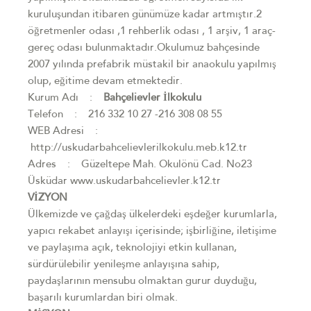
kuruluşundan itibaren günümüze kadar artmıştır.2
öğretmenler odası ,1 rehberlik odası , 1 arşiv, 1 araç-
gereç odası bulunmaktadır.Okulumuz bahçesinde
2007 yılında prefabrik müstakil bir anaokulu yapılmış
olup, eğitime devam etmektedir.
Kurum Adı :
Bahçelievler İlkokulu
Telefon : 216 332 10 27 -216 308 08 55
WEB Adresi :
http://uskudarbahcelievlerilkokulu.meb.k12.tr
Adres : Güzeltepe Mah. Okulönü Cad. No23
Üsküdar www.uskudarbahcelievler.k12.tr
VİZYON
Ülkemizde ve çağdaş ülkelerdeki eşdeğer kurumlarla,
yapıcı rekabet anlayışı içerisinde; işbirliğine, iletişime
ve paylaşıma açık, teknolojiyi etkin kullanan,
sürdürülebilir yenileşme anlayışına sahip,
paydaşlarının mensubu olmaktan gurur duyduğu,
başarılı kurumlardan biri olmak.