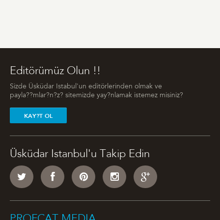
Editörümüz Olun !!
Sizde Üsküdar Istabul'un editörlerinden olmak ve
payla??mlar?n?z? sitemizde yay?nlamak istemez misiniz?
KAY?T OL
Üsküdar Istanbul'u Takip Edin
PROFCAT MEDIA