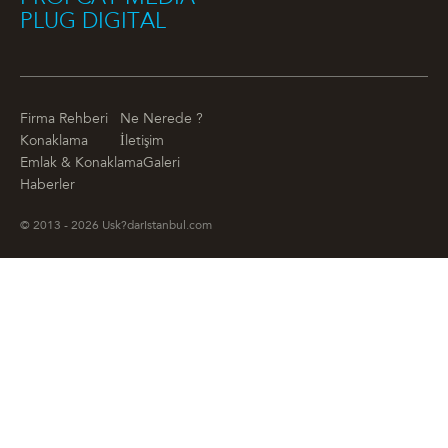
PLUG DIGITAL
Firma Rehberi
Ne Nerede ?
Konaklama
İletişim
Emlak & Konaklama
Galeri
Haberler
© 2013 - 2026 Usk?darIstanbul.com