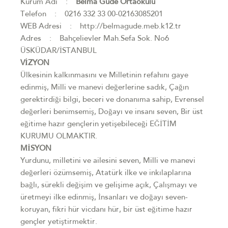
Kurum Adı :
Belma Güde Ortaokulu
Telefon : 0216 332 33 00-02163085201
WEB Adresi : http://belmagude.meb.k12.tr
Adres : Bahçelievler Mah.Sefa Sok. No6
ÜSKÜDAR/İSTANBUL
VİZYON
Ülkesinin kalkınmasını ve Milletinin refahını gaye
edinmiş, Milli ve manevi değerlerine sadık, Çağın
gerektirdiği bilgi, beceri ve donanıma sahip, Evrensel
değerleri benimsemiş, Doğayı ve insanı seven, Bir üst
eğitime hazır gençlerin yetişebileceği EĞİTİM
KURUMU OLMAKTIR.
MİSYON
Yurdunu, milletini ve ailesini seven, Milli ve manevi
değerleri özümsemiş, Atatürk ilke ve inkılaplarına
bağlı, sürekli değişim ve gelişime açık, Çalışmayı ve
üretmeyi ilke edinmiş, İnsanları ve doğayı seven-
koruyan, fikri hür vicdanı hür, bir üst eğitime hazır
gençler yetiştirmektir.