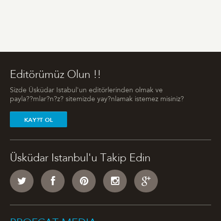
Editörümüz Olun !!
Sizde Üsküdar Istabul'un editörlerinden olmak ve
payla??mlar?n?z? sitemizde yay?nlamak istemez misiniz?
KAY?T OL
Üsküdar Istanbul'u Takip Edin