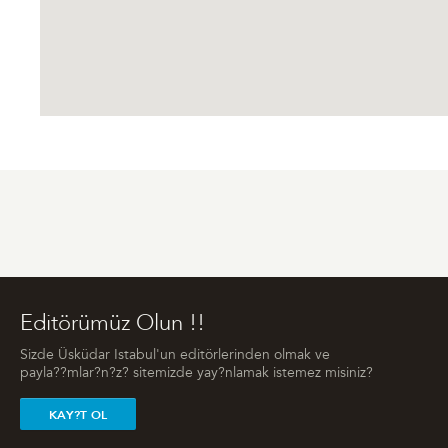
Editörümüz Olun !!
Sizde Üsküdar Istabul'un editörlerinden olmak ve
payla??mlar?n?z? sitemizde yay?nlamak istemez misiniz?
KAY?T OL