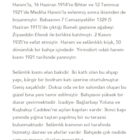
Hanım'la, 16 Haziran 1914'te Bihter ve 12 Temmuz
1921'de Mediha Hanım'la evlenmiş sonra ikisinden de
boşanmıştır. Babasının 7 Cemaziyelâhir 1329 (5
Haziran 1911)'de çıktığı Rumeli gezisine ağabeyi
Ziyaeddin Efendi ile birlikte katılmıştı. 2 Kasım
1935'te vefat etmiştir. Harem ve selâmlıklı köşk, 50
dönümlük bir bahçe içindedir. Yirmidört odalı harem
kısmı 1921 tarihinde yanmıştır.
Selâmlık kısmı elan bakidir. İki katlı olan bu ahşap
yapı, kârgir bir bodrum katı üzerine oturtulmuştur.
Geniş saçaklıdır. Dokuz oda ve bir salondan oluşan bu
güzel bina yeni tamir edilmiştir. Bahçesini yüksek bir
duvar çevirmektedir. İcadiye- Bağlarbaşı Yoluna ve
Kuşbakışı Caddesi'ne açılan kapıları vardır. İkinci kapı
yanında yığma taştan yapılmış bir su terazisi
bulunmaktadır. Selâmlık kısmının sol tarafında
hizmetçi dairesi ve ahırlar vardır. Bahçede çok nadide