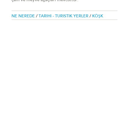
çam ve meyve ağaçları mevcuttur.
NE NEREDE
/
TARIHI - TURISTIK YERLER
/
KÖŞK