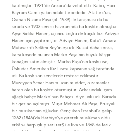
katılmıştır. 1921'de Ankara'da vefat etti. Kabri, Hacı
Bayram Camii yakınındaki türbededir. Atatürk'ün,
Osman Nizami Paşa (öl. 1939) ile tanışması da bu
sırada ve 1903 senesi haziranında bu köşkte olmuştur.
Ayşe Sıdıka Hanım, üçüncü köşkü de küçük kızı Adviye
Hanım için yaptırmıştır. Adviye Hanım, Kutü'l-Amara
Mutasarrıfı Selâmi Bey'in eşi idi. Bu zat daha sonra,
karşı köşede bulunan Marko Paşa'nın büyük kârgir
konağını satın almıştır. Marko Paşa'nın köşkü ise,
Üsküdar Amerikan Kız Lisesi kapısının sağ tarafında
idi. Bu köşk son senelerde restore edilmiştir.
Müzeyyen Senar Hanım uzun müddet, o zamanlar
harap olan bu köşkte oturmuştur. Arkasındaki çam
ağaçlı bahçe Marko'nun Bahçesi diye ünlü idi. Burada
bir gazino açılmıştı. Müşir Mehmet Ali Paşa, Prusyalı
bir muzikacının oğludur. Genç iken İstanbul'a gelip
1262 (1846)'da Harbiye'ye girerek müslüman oldu.
erkân-ı harp çıkıp seri terŞ ile liva ve 1868'de ferik