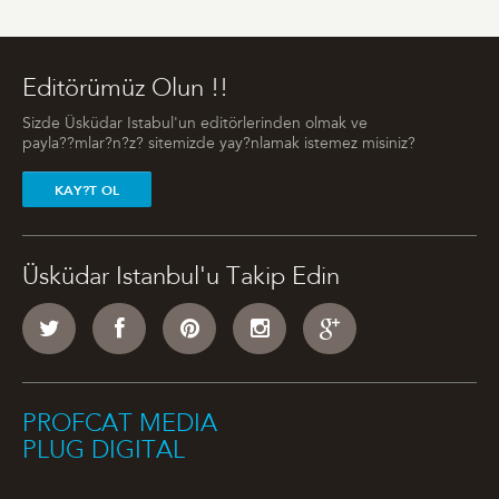
Editörümüz Olun !!
Sizde Üsküdar Istabul'un editörlerinden olmak ve
payla??mlar?n?z? sitemizde yay?nlamak istemez misiniz?
KAY?T OL
Üsküdar Istanbul'u Takip Edin
PROFCAT MEDIA
PLUG DIGITAL