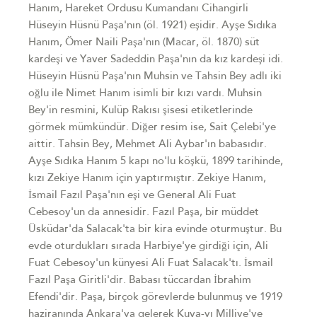
Hanım, Hareket Ordusu Kumandanı Cihangirli
Hüseyin Hüsnü Paşa'nın (öl. 1921) eşidir. Ayşe Sıdıka
Hanım, Ömer Naili Paşa'nın (Macar, öl. 1870) süt
kardeşi ve Yaver Sadeddin Paşa'nın da kız kardeşi idi.
Hüseyin Hüsnü Paşa'nın Muhsin ve Tahsin Bey adlı iki
oğlu ile Nimet Hanım isimli bir kızı vardı. Muhsin
Bey'in resmini, Kulüp Rakısı şisesi etiketlerinde
görmek mümkündür. Diğer resim ise, Sait Çelebi'ye
aittir. Tahsin Bey, Mehmet Ali Aybar'ın babasıdır.
Ayşe Sıdıka Hanım 5 kapı no'lu köşkü, 1899 tarihinde,
kızı Zekiye Hanım için yaptırmıştır. Zekiye Hanım,
İsmail Fazıl Paşa'nın eşi ve General Ali Fuat
Cebesoy'un da annesidir. Fazıl Paşa, bir müddet
Üsküdar'da Salacak'ta bir kira evinde oturmuştur. Bu
evde oturdukları sırada Harbiye'ye girdiği için, Ali
Fuat Cebesoy'un künyesi Ali Fuat Salacak'tı. İsmail
Fazıl Paşa Giritli'dir. Babası tüccardan İbrahim
Efendi'dir. Paşa, birçok görevlerde bulunmuş ve 1919
haziranında Ankara'ya gelerek Kuva-yı Milliye'ye