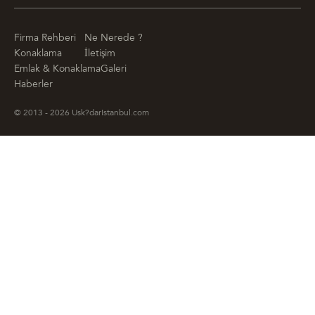
Firma Rehberi
Ne Nerede ?
Konaklama
İletişim
Emlak & Konaklama
Galeri
Haberler
© 2013 - 2026 Usk?darIstanbul.com