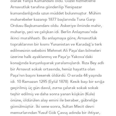
olarak Yanya Kumandanı oldu. Güzel hizmetlerle
Arnavutluk tarafına gönderilip Yenipazar
kumandanlığında uzun müddet bulunmuştur. Mühim
muharebeler kazanıp 1877 başlarında Tuna Garp
Ordusu Başkumandanı oldu. Askeriye ilminde mahir,
muharip, şeci ve çalışkan idi. Berlin Anlaşması'nda
ikinci murahhastı. Bu anlaşmaya göre, Arnavutluk
topraklarının bir kısmı Yunanistan ve Karadağ'a terk
edilmesinin sebebini Mehmet Ali Paşa'dan bilmeleri
üzerine halk ayaklanmış ve Paşa'yı Yakova'daki
konağında kurşunluyarak yaralamışlardı. Rıza Bey adlı
bir Arnavut sokak ortasında, henüz hayatta olan
Paşa'nın başını keserek öldürdü. O sırada 44 yaşında
idi. 10 Ramazan 1295 (Eylül 1878). Kesik başı bir sırığa
geçirilmiş üç gün davul, zurna çalarak sokak sokak
teşhir edilmiş ve daha sonra yanan köşkün (Kule)
önüne, öldürülen alay emini ile beraber, gübreliğe
gömülmüştür. İki sene sonra, Sultan Mecit devri
memurlarından Yusuf Gök Çavuş adında bir ihtiyar,