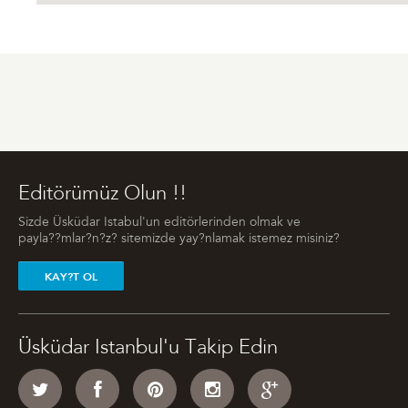
Editörümüz Olun !!
Sizde Üsküdar Istabul'un editörlerinden olmak ve
payla??mlar?n?z? sitemizde yay?nlamak istemez misiniz?
KAY?T OL
Üsküdar Istanbul'u Takip Edin