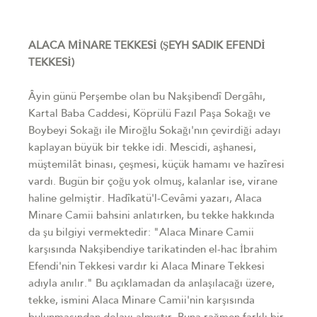
ALACA MİNARE TEKKESİ (ŞEYH SADIK EFENDİ
TEKKESİ)
Âyin günü Perşembe olan bu Nakşibendî Dergâhı,
Kartal Baba Caddesi, Köprülü Fazıl Paşa Sokağı ve
Boybeyi Sokağı ile Miroğlu Sokağı'nın çevirdiği adayı
kaplayan büyük bir tekke idi. Mescidi, aşhanesi,
müştemilât binası, çeşmesi, küçük hamamı ve hazîresi
vardı. Bugün bir çoğu yok olmuş, kalanlar ise, virane
haline gelmiştir. Hadîkatü'l-Cevâmi yazarı, Alaca
Minare Camii bahsini anlatırken, bu tekke hakkında
da şu bilgiyi vermektedir: "Alaca Minare Camii
karşısında Nakşibendiye tarikatinden el-hac İbrahim
Efendi'nin Tekkesi vardır ki Alaca Minare Tekkesi
adıyla anılır." Bu açıklamadan da anlaşılacağı üzere,
tekke, ismini Alaca Minare Camii'nin karşısında