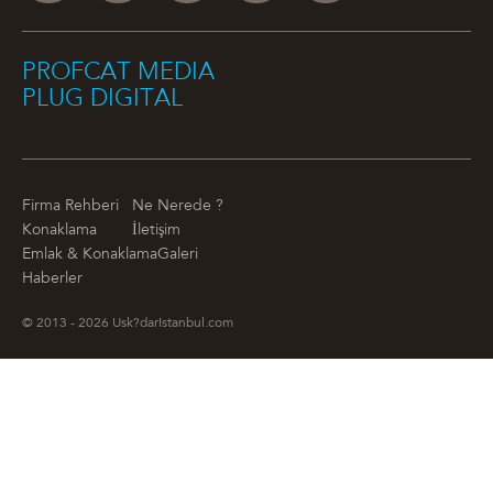
PROFCAT MEDIA
PLUG DIGITAL
Firma Rehberi
Ne Nerede ?
Konaklama
İletişim
Emlak & Konaklama
Galeri
Haberler
© 2013 - 2026 Usk?darIstanbul.com