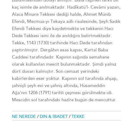
bulunmasından dolayı almıştır. Buna rağmen farklı bir
kaç isimle de anılmaktadır. Hadîkatü'l- Cevâmi yazarı,
Alaca Minare Tekkesi dediği halde, Ahmet Münib
Efendi, Mecmua-yı Tekaya adlı risalesinde, Şeyh Sadık
Efendi Tekkesi diye kaydetmekte ve tekkenin Hacı
Dede Tekkesi ismi ile de anıldığını belirtmektedir.
Tekke, 1143 (1730) tarihinde Hacı Dede tarafından
yaptırılmıştır. Dergâhın esas kapısı, Kartal Baba
Caddesi tarafındadır. Kapının sağında semahane
olarak kullanılan mescit bulunmaktadır. Şimdi yalnız
dört duvarı kalmıştır. Son cemaat yerindeki
kabirlerden eser yoktur. Kapının sol tarafında ahşap,
şahnişli şeyh evi ve şahniş altında, Hüsameddin
Ağa'nın 1206 (1791) tarihli çeşmesi görülmekte idi.
Mescidin sol tarafındaki hazîre bugün de mevcuttur.
NE NEREDE
/
DIN & İBADET
/
TEKKE