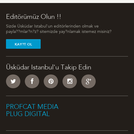
Editörümüz Olun !!
Sizde Üsküdar Istabul'un editörlerinden olmak ve
payla??mlar?n?z? sitemizde yay?nlamak istemez misiniz?
KAY?T OL
Üsküdar Istanbul'u Takip Edin
PROFCAT MEDIA
PLUG DIGITAL