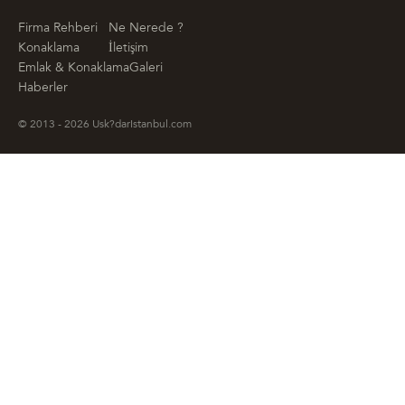
Firma Rehberi
Ne Nerede ?
Konaklama
İletişim
Emlak & Konaklama
Galeri
Haberler
© 2013 - 2026 Usk?darIstanbul.com