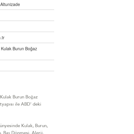
 Altunizade
.tr
l Kulak Burun Boğaz
l Kulak Burun Boğaz
yapısı ile ABD' deki
bünyesinde Kulak, Burun,
, Baş Dönmesi, Alerji,