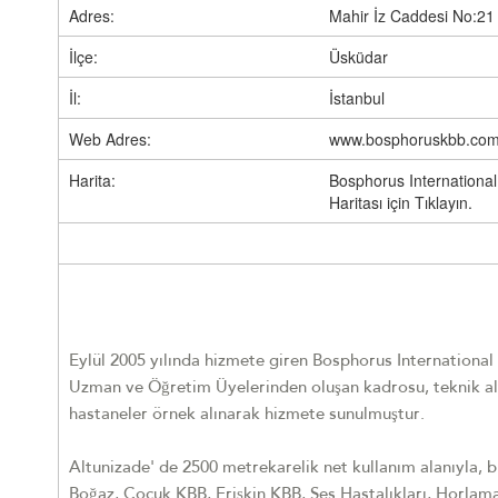
Adres:
Mahir İz Caddesi No:21
İlçe:
Üsküdar
İl:
İstanbul
Web Adres:
www.bosphoruskbb.com
Harita:
Bosphorus Internationa
Haritası için Tıklayın.
Eylül 2005 yılında hizmete giren Bosphorus Internationa
Uzman ve Öğretim Üyelerinden oluşan kadrosu, teknik alt
hastaneler örnek alınarak hizmete sunulmuştur.
Altunizade' de 2500 metrekarelik net kullanım alanıyla, 
Boğaz, Çocuk KBB, Erişkin KBB, Ses Hastalıkları, Horlama