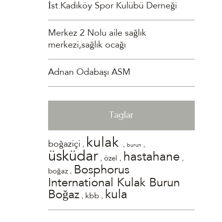
İst.Kadıköy Spor Kulübü Derneği
Merkez 2 Nolu aile sağlık
merkezi,sağlık ocağı
Adnan Odabaşı ASM
Taglar
kulak
,
,
,
boğaziçi
burun
üsküdar
hastahane
,
,
,
özel
Bosphorus
,
boğaz
International Kulak Burun
kula
Boğaz
,
,
kbb