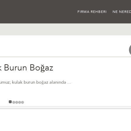
FIRMA REHBERI
NE NERED
k Burun Boğaz
muz; kulak burun boğaz alanında ...