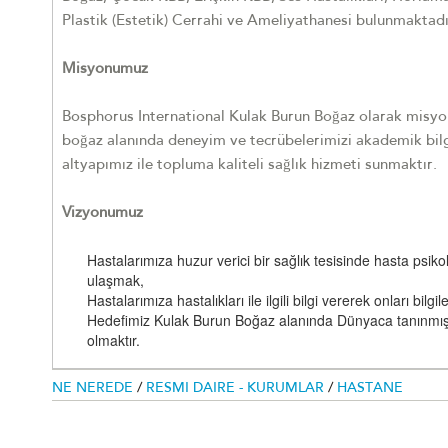
Plastik (Estetik) Cerrahi ve Ameliyathanesi bulunmaktadı
Misyonumuz
Bosphorus International Kulak Burun Boğaz olarak misy
boğaz alanında deneyim ve tecrübelerimizi akademik bilg
altyapımız ile topluma kaliteli sağlık hizmeti sunmaktır.
Vizyonumuz
Hastalarımıza huzur verici bir sağlık tesisinde hasta psiko
ulaşmak,
Hastalarımıza hastalıkları ile ilgili bilgi vererek onları bilgi
Hedefimiz Kulak Burun Boğaz alanında Dünyaca tanınmış 
olmaktır.
NE NEREDE
/
RESMI DAIRE - KURUMLAR
/
HASTANE