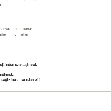
r.
onumuz; kulak burun
ilerimiz ve teknik
lojisinden uzaklaştırarak
lendirmek,
sağlık kurumlarından biri