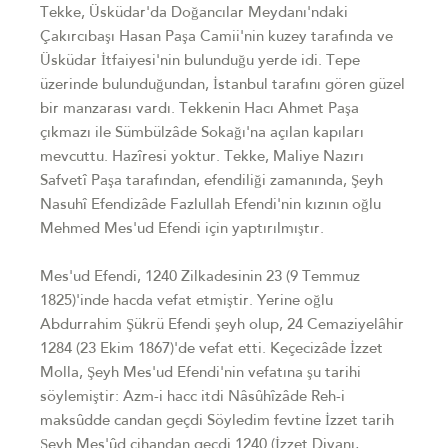
Tekke, Üsküdar'da Doğancılar Meydanı'ndaki
Çakırcıbaşı Hasan Paşa Camii'nin kuzey tarafında ve
Üsküdar İtfaiyesi'nin bulunduğu yerde idi. Tepe
üzerinde bulunduğundan, İstanbul tarafını gören güzel
bir manzarası vardı. Tekkenin Hacı Ahmet Paşa
çıkmazı ile Sümbülzâde Sokağı'na açılan kapıları
mevcuttu. Hazîresi yoktur. Tekke, Maliye Nazırı
Safvetî Paşa tarafından, efendiliği zamanında, Şeyh
Nasuhî Efendizâde Fazlullah Efendi'nin kızının oğlu
Mehmed Mes'ud Efendi için yaptırılmıştır.
Mes'ud Efendi, 1240 Zilkadesinin 23 (9 Temmuz
1825)'inde hacda vefat etmiştir. Yerine oğlu
Abdurrahim Şükrü Efendi şeyh olup, 24 Cemaziyelâhir
1284 (23 Ekim 1867)'de vefat etti. Keçecizâde İzzet
Molla, Şeyh Mes'ud Efendi'nin vefatına şu tarihi
söylemiştir: Azm-i hacc itdi Nâsûhîzâde Reh-i
maksûdde candan geçdi Söyledim fevtine İzzet tarih
Şeyh Mes'ûd cihandan geçdi 1240 (İzzet Divanı,