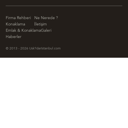
Firma Rehberi
Ne Nerede ?
Konaklama
İletişim
Emlak & Konaklama
Galeri
Haberler
© 2013 - 2026 Usk?darIstanbul.com