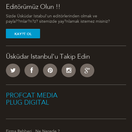
Editörümüz Olun !!
Sizde Üsküdar Istabul'un editörlerinden olmak ve
payla??mlar?n?z? sitemizde yay?nlamak istemez misiniz?
KAY?T OL
Üsküdar Istanbul'u Takip Edin
PROFCAT MEDIA
PLUG DIGITAL
Firma Rehberi
Ne Nerede ?