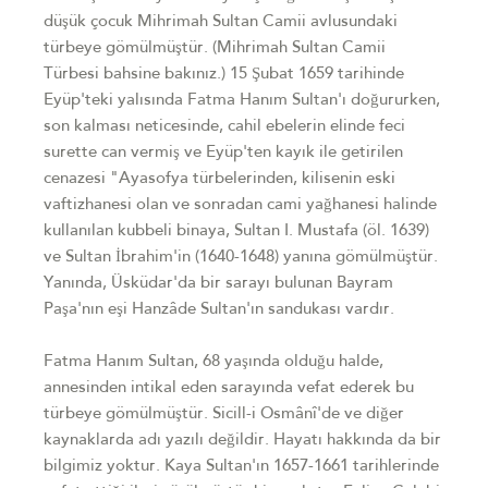
düşük çocuk Mihrimah Sultan Camii avlusundaki
türbeye gömülmüştür. (Mihrimah Sultan Camii
Türbesi bahsine bakınız.) 15 Şubat 1659 tarihinde
Eyüp'teki yalısında Fatma Hanım Sultan'ı doğururken,
son kalması neticesinde, cahil ebelerin elinde feci
surette can vermiş ve Eyüp'ten kayık ile getirilen
cenazesi "Ayasofya türbelerinden, kilisenin eski
vaftizhanesi olan ve sonradan cami yağhanesi halinde
kullanılan kubbeli binaya, Sultan I. Mustafa (öl. 1639)
ve Sultan İbrahim'in (1640-1648) yanına gömülmüştür.
Yanında, Üsküdar'da bir sarayı bulunan Bayram
Paşa'nın eşi Hanzâde Sultan'ın sandukası vardır.
Fatma Hanım Sultan, 68 yaşında olduğu halde,
annesinden intikal eden sarayında vefat ederek bu
türbeye gömülmüştür. Sicill-i Osmânî'de ve diğer
kaynaklarda adı yazılı değildir. Hayatı hakkında da bir
bilgimiz yoktur. Kaya Sultan'ın 1657-1661 tarihlerinde