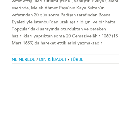
vefat ettiği ileri sürülmüştür ki, yanlıştır. Evliya Çelebi
eserinde, Melek Ahmet Paşa'nın Kaya Sultan'ın
vefatından 20 gün sonra Padişah tarafından Bosna
Eyaleti'yle İstanbul'dan uzaklaştırıldığını ve bir hafta
Topçular'daki sarayında oturduktan ve gereken
hazırlıkları yaptıktan sonra 20 Cemaziyelâhir 1069 (15
Mart 1659)'da hareket ettiklerini yazmaktadır.
NE NEREDE
/
DIN & İBADET
/
TÜRBE