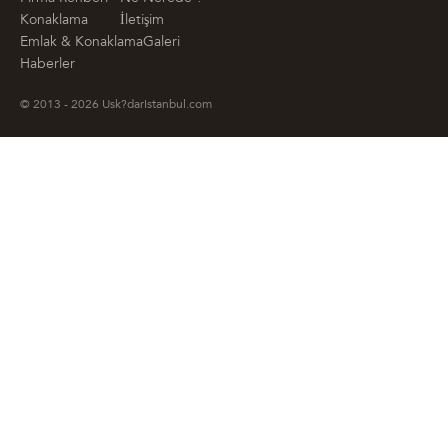
Konaklama
İletişim
Emlak & Konaklama
Galeri
Haberler
© 2013 - 2026 Usk?darIstanbul.com