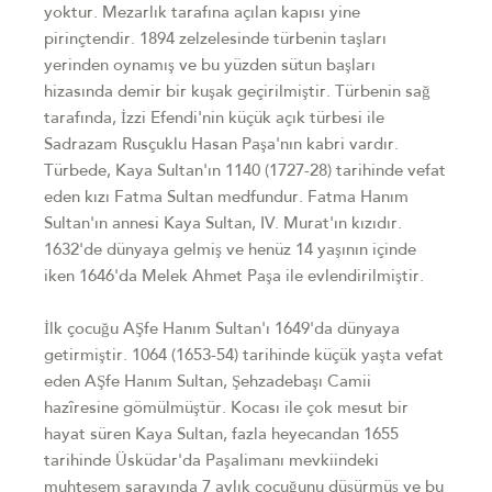
yoktur. Mezarlık tarafına açılan kapısı yine
pirinçtendir. 1894 zelzelesinde türbenin taşları
yerinden oynamış ve bu yüzden sütun başları
hizasında demir bir kuşak geçirilmiştir. Türbenin sağ
tarafında, İzzi Efendi'nin küçük açık türbesi ile
Sadrazam Rusçuklu Hasan Paşa'nın kabri vardır.
Türbede, Kaya Sultan'ın 1140 (1727-28) tarihinde vefat
eden kızı Fatma Sultan medfundur. Fatma Hanım
Sultan'ın annesi Kaya Sultan, IV. Murat'ın kızıdır.
1632'de dünyaya gelmiş ve henüz 14 yaşının içinde
iken 1646'da Melek Ahmet Paşa ile evlendirilmiştir.
İlk çocuğu AŞfe Hanım Sultan'ı 1649'da dünyaya
getirmiştir. 1064 (1653-54) tarihinde küçük yaşta vefat
eden AŞfe Hanım Sultan, Şehzadebaşı Camii
hazîresine gömülmüştür. Kocası ile çok mesut bir
hayat süren Kaya Sultan, fazla heyecandan 1655
tarihinde Üsküdar'da Paşalimanı mevkiindeki
muhteşem sarayında 7 aylık çocuğunu düşürmüş ve bu