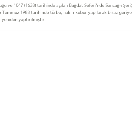
u ve 1047 (1638) tarihinde açılan Bağdat Seferi'nde Sancağ-ı ŞeriŞ
6 Temmuz 1988 tarihinde türbe, nakl-ı kubur yapılarak biraz geriye
 yeniden yaptırılmıştır.