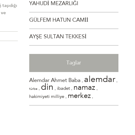
YAHUDİ MEZARLIĞI
 taşıdığı
 ve
GÜLFEM HATUN CAMİİ
AYŞE SULTAN TEKKESİ
Taglar
alemdar
,
,
Alemdar Ahmet Baba
din
namaz
,
,
,
,
ibadet
türbe
merkez
,
,
hakimiyeti milliye