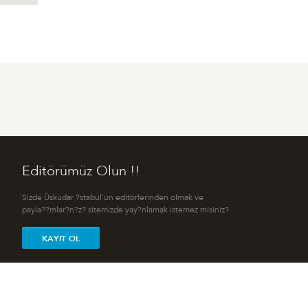
Editörümüz Olun !!
Sizde Üsküdar ?stabul'un editörlerinden olmak ve
payla??mlar?n?z? sitemizde yay?nlamak istemez misiniz?
KAYIT OL
Editör müsünüz ?
Kay?t
-
Giri?