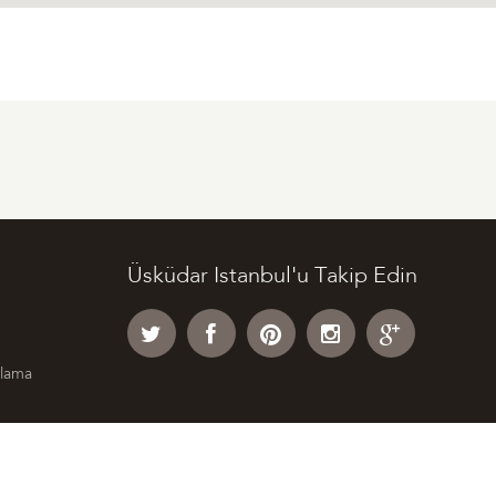
Üsküdar Istanbul'u Takip Edin
klama