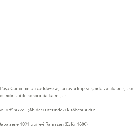
aşa Camii'nin bu caddeye açılan avlu kapısı içinde ve ulu bir çitle
icesinde cadde kenarında kalmıştır.
, örfî sikkeli şâhidesi üzerindeki kitâbesi şudur:
aba sene 1091 gurre-i Ramazan (Eylül 1680)