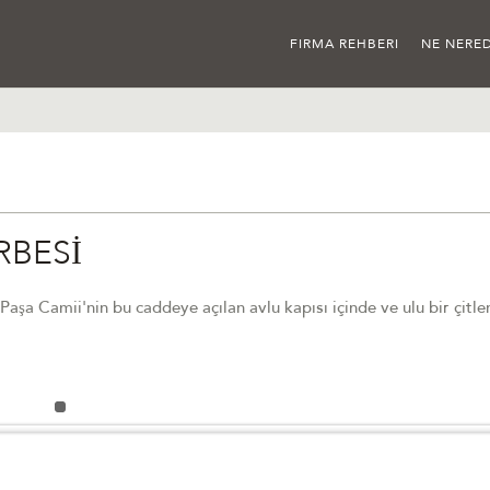
FIRMA REHBERI
NE NERED
RBESİ
aşa Camii'nin bu caddeye açılan avlu kapısı içinde ve ulu bir çitle