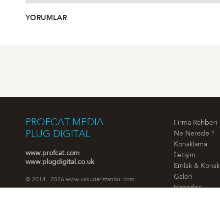
YORUMLAR
PROFCAT MEDIA
Firma Rehberi
PLUG DIGITAL
Ne Nerede ?
Konaklama
www.profcat.com
İletişim
www.plugdigital.co.uk
Emlak & Kona
Galeri
© 2014 - 2026 www.uskudaristanbul.com
Haberler