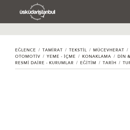
/
/
/
/
EĞLENCE
TAMIRAT
TEKSTIL
MÜCEVHERAT
/
/
/
OTOMOTIV
YEME - İÇME
KONAKLAMA
DIN 
/
/
/
RESMI DAIRE - KURUMLAR
EĞITIM
TARIH
TU