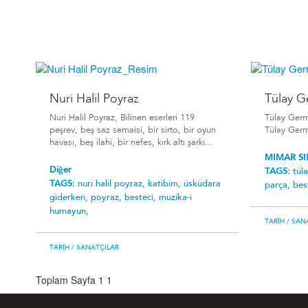
Nuri Halil Poyraz
Tülay 
Nuri Halil Poyraz, Bilinen eserleri 119
Tülay Germ
peşrev, beş saz semaisi, bir sirto, bir oyun
Tülay Germ
havası, beş ilahi, bir nefes, kırk altı şarkı...
MIMAR S
Diğer
TAGS:
tül
TAGS:
nuri halil poyraz,
katibim,
üsküdara
parça,
bes
giderken,
poyraz,
besteci,
muzika-i
humayun,
TARIH
/ SAN
TARIH
/ SANATÇILAR
Toplam Sayfa 1
1