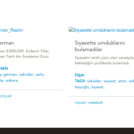
German
Siyasette umduklarını
bulamadılar
an ESERLERİ: Erdemli Yıllar,
an Tarih Anı İnceleme Dizisi
Siyasetin renkli yüzü olan sanatçıl
beklediğini politikada bulamadı.
INAN
ay german,
üsküdar,
şarkı,
Diğer
te,
ankara,
TAGS:
üsküdar,
siyaset,
i̇zmir,
an
beyoğlu,
siyaset,
ATÇILAR
YAŞAM
/ HABERLER