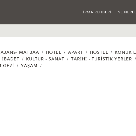
FIRMA REHBERI
NE NERE
/
/
/
/
AJANS- MATBAA
HOTEL
APART
HOSTEL
KONUK E
/
/
& İBADET
KÜLTÜR - SANAT
TARIHI - TURISTIK YERLER
/
/
R-GEZI
YAŞAM