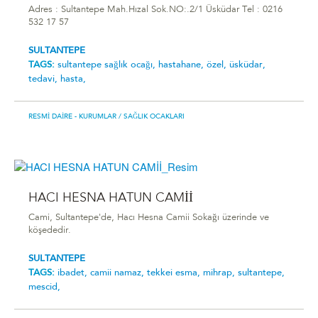
Adres : Sultantepe Mah.Hızal Sok.NO:.2/1 Üsküdar Tel : 0216
532 17 57
SULTANTEPE
TAGS:
sultantepe sağlık ocağı,
hastahane,
özel,
üsküdar,
tedavi,
hasta,
RESMI DAIRE - KURUMLAR
/ SAĞLIK OCAKLARI
HACI HESNA HATUN CAMİİ
Cami, Sultantepe'de, Hacı Hesna Camii Sokağı üzerinde ve
köşededir.
SULTANTEPE
TAGS:
ibadet,
camii namaz,
tekkei esma,
mihrap,
sultantepe,
mescid,