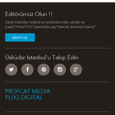
Editörümüz Olun !!
Sizde Üsküdar Istabul'un editörlerinden olmak ve
payla??mlar?n?z? sitemizde yay?nlamak istemez misiniz?
KAY?T OL
Üsküdar Istanbul'u Takip Edin
PROFCAT MEDIA
PLUG DIGITAL