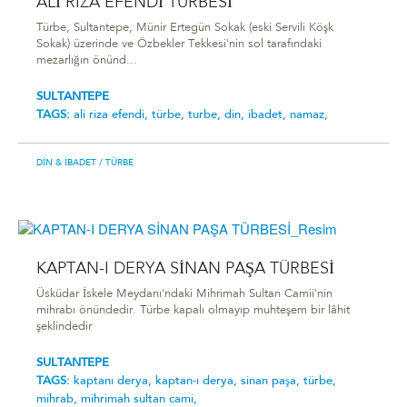
ALİ RIZA EFENDİ TÜRBESİ
Türbe, Sultantepe, Münir Ertegün Sokak (eski Servili Köşk
Sokak) üzerinde ve Özbekler Tekkesi'nin sol tarafındaki
mezarlığın önünd...
SULTANTEPE
TAGS:
ali riza efendi,
türbe,
turbe,
din,
ibadet,
namaz,
DIN & İBADET
/ TÜRBE
KAPTAN-I DERYA SİNAN PAŞA TÜRBESİ
Üsküdar İskele Meydanı'ndaki Mihrimah Sultan Camii'nin
mihrabı önündedir. Türbe kapalı olmayıp muhteşem bir lâhit
şeklindedir
SULTANTEPE
TAGS:
kaptanı derya,
kaptan-ı derya,
sinan paşa,
türbe,
mihrab,
mihrimah sultan cami,