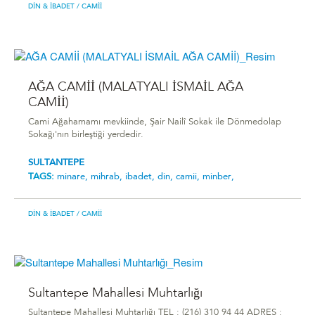
DIN & İBADET
/ CAMII
AĞA CAMİİ (MALATYALI İSMAİL AĞA
CAMİİ)
Cami Ağahamamı mevkiinde, Şair Nailî Sokak ile Dönmedolap
Sokağı'nın birleştiği yerdedir.
SULTANTEPE
TAGS:
minare,
mihrab,
ibadet,
din,
camii,
minber,
DIN & İBADET
/ CAMII
Sultantepe Mahallesi Muhtarlığı
Sultantepe Mahallesi Muhtarlığı TEL : (216) 310 94 44 ADRES :