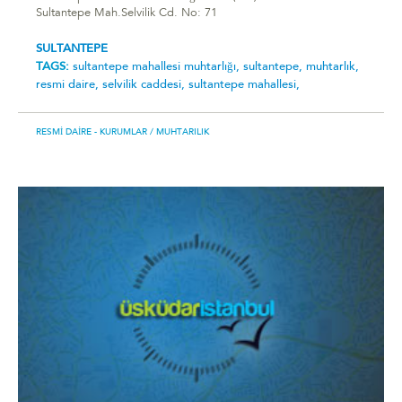
Sultantepe Mah.Selvilik Cd. No: 71
SULTANTEPE
TAGS:
sultantepe mahallesi muhtarlığı,
sultantepe,
muhtarlık,
resmi daire,
selvilik caddesi,
sultantepe mahallesi,
RESMI DAIRE - KURUMLAR
/ MUHTARILIK