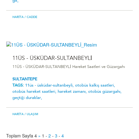
git,
HARITA
/ CADDE
11ÜS - ÜSKÜDAR-SULTANBEYLİ
11ÜS - ÜSKÜDAR-SULTANBEYLİ Hareket Saatleri ve Güzargahı
SULTANTEPE
TAGS:
11üs - üsküdar-sultanbeyli̇,
otobüs kalkış saatleri,
otobüs hareket saatleri,
hareket zamanı,
otobüs güzargahı,
geçtiği duraklar,
HARITA
/ ULAŞIM
Toplam Sayfa 4
»
1
-
2
-
3
-
4