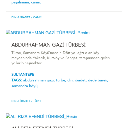
paşalimani,
camii,
DIN & İBADET
/ CAMII
ABDURRAHMAN GAZİ TÜRBESİ
Türbe, Samandra Köyü'ndedir. Dört yol ağzı olan köy
meydanında Yakacık, Kurtköy ve Sarıgazi taraşarından gelen
yollar birleşmekted...
SULTANTEPE
TAGS:
abdurrahman gazi,
türbe,
din,
ibadet,
dede bayırı,
samandra köyü,
DIN & İBADET
/ TÜRBE