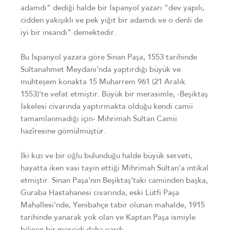
adamdı" dediği halde bir İspanyol yazarı "dev yapılı,
cidden yakışıklı ve pek yiğit bir adamdı ve o denli de
iyi bir insandı" demektedir.
Bu İspanyol yazara göre Sinan Paşa, 1553 tarihinde
Sultanahmet Meydanı'nda yaptırdığı büyük ve
muhteşem konakta 15 Muharrem 961 (21 Aralık
1553)'te vefat etmiştir. Büyük bir merasimle, -Beşiktaş
İskelesi civarında yaptırmakta olduğu kendi camii
tamamlanmadığı için- Mihrimah Sultan Camii
hazîresine gömülmüştür.
İki kızı ve bir oğlu bulunduğu halde büyük serveti,
hayatta iken vasi tayin ettiği Mihrimah Sultan'a intikal
etmiştir. Sinan Paşa'nın Beşiktaş'taki camiinden başka,
Guraba Hastahanesi civarında, eski Lütfi Paşa
Mahallesi'nde, Yenibahçe tabir olunan mahalde, 1915
tarihinde yanarak yok olan ve Kaptan Paşa ismiyle