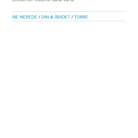
bilinen bir mescidi daha vardı.
NE NEREDE
/
DIN & İBADET
/
TÜRBE