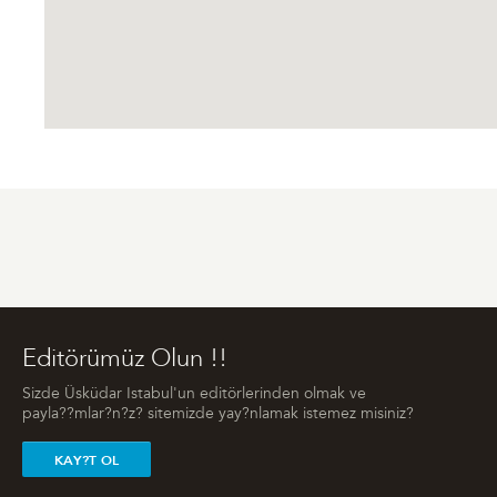
Editörümüz Olun !!
Sizde Üsküdar Istabul'un editörlerinden olmak ve
payla??mlar?n?z? sitemizde yay?nlamak istemez misiniz?
KAY?T OL