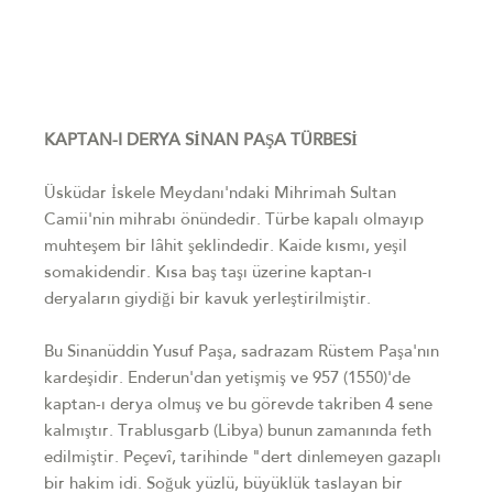
KAPTAN-I DERYA SİNAN PAŞA TÜRBESİ
Üsküdar İskele Meydanı'ndaki Mihrimah Sultan
Camii'nin mihrabı önündedir. Türbe kapalı olmayıp
muhteşem bir lâhit şeklindedir. Kaide kısmı, yeşil
somakidendir. Kısa baş taşı üzerine kaptan-ı
deryaların giydiği bir kavuk yerleştirilmiştir.
Bu Sinanüddin Yusuf Paşa, sadrazam Rüstem Paşa'nın
kardeşidir. Enderun'dan yetişmiş ve 957 (1550)'de
kaptan-ı derya olmuş ve bu görevde takriben 4 sene
kalmıştır. Trablusgarb (Libya) bunun zamanında feth
edilmiştir. Peçevî, tarihinde "dert dinlemeyen gazaplı
bir hakim idi. Soğuk yüzlü, büyüklük taslayan bir