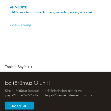
AHMEDIYE
TAGS:
modern,
osmanli ,
park,
uskudar,
erken,
i̇ki̇ ornek,
YAŞAM
/ SÖYLEŞI
Toplam Sayfa 1
1
Editörümüz Olun !!
Sizde Üsküdar Istabul'un editörlerinden olmak ve
payla??mlar?n?z? sitemizde yay?nlamak istemez misiniz?
KAY?T OL