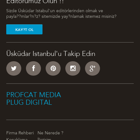
Editörümüz Olun !!
Sizde Üsküdar Istabul'un editörlerinden olmak ve
payla??mlar?n?z? sitemizde yay?nlamak istemez misiniz?
KAY?T OL
Üsküdar Istanbul'u Takip Edin
PROFCAT MEDIA
PLUG DIGITAL
Firma Rehberi
Ne Nerede ?