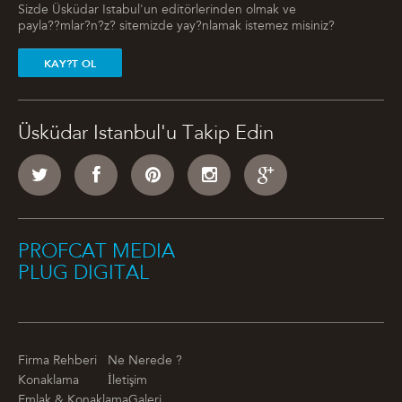
Sizde Üsküdar Istabul'un editörlerinden olmak ve
payla??mlar?n?z? sitemizde yay?nlamak istemez misiniz?
KAY?T OL
Üsküdar Istanbul'u Takip Edin
PROFCAT MEDIA
PLUG DIGITAL
Firma Rehberi
Ne Nerede ?
Konaklama
İletişim
Emlak & Konaklama
Galeri