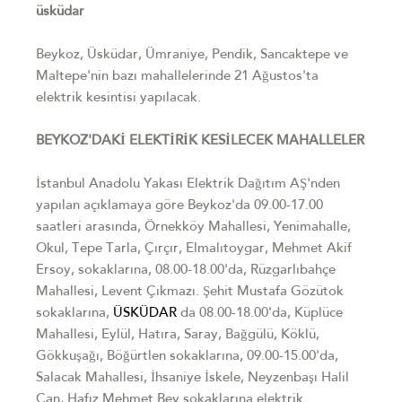
üsküdar
Beykoz, Üsküdar, Ümraniye, Pendik, Sancaktepe ve
Maltepe'nin bazı mahallelerinde 21 Ağustos'ta
elektrik kesintisi yapılacak.
BEYKOZ'DAKİ ELEKTİRİK KESİLECEK MAHALLELER
İstanbul Anadolu Yakası Elektrik Dağıtım AŞ'nden
yapılan açıklamaya göre Beykoz'da 09.00-17.00
saatleri arasında, Örnekköy Mahallesi, Yenimahalle,
Okul, Tepe Tarla, Çırçır, Elmalıtoygar, Mehmet Akif
Ersoy, sokaklarına, 08.00-18.00'da, Rüzgarlıbahçe
Mahallesi, Levent Çıkmazı. Şehit Mustafa Gözütok
sokaklarına,
ÜSKÜDAR
da 08.00-18.00'da, Küplüce
Mahallesi, Eylül, Hatıra, Saray, Bağgülü, Köklü,
Gökkuşağı, Böğürtlen sokaklarına, 09.00-15.00'da,
Salacak Mahallesi, İhsaniye İskele, Neyzenbaşı Halil
Can, Hafız Mehmet Bey sokaklarına elektrik