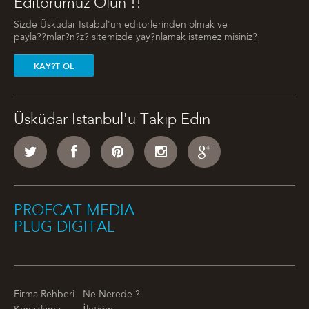
Editörümüz Olun !!
Sizde Üsküdar Istabul'un editörlerinden olmak ve
payla??mlar?n?z? sitemizde yay?nlamak istemez misiniz?
KAY?T OL
Üsküdar Istanbul'u Takip Edin
PROFCAT MEDIA
PLUG DIGITAL
Firma Rehberi
Ne Nerede ?