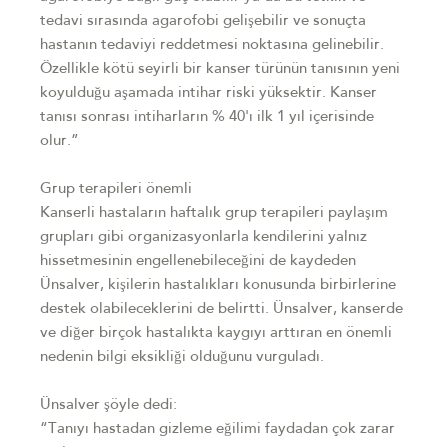
tedavi sırasında agarofobi gelişebilir ve sonuçta
hastanın tedaviyi reddetmesi noktasına gelinebilir.
Özellikle kötü seyirli bir kanser türünün tanısının yeni
koyulduğu aşamada intihar riski yüksektir. Kanser
tanısı sonrası intiharların % 40'ı ilk 1 yıl içerisinde
olur.”
Grup terapileri önemli
Kanserli hastaların haftalık grup terapileri paylaşım
grupları gibi organizasyonlarla kendilerini yalnız
hissetmesinin engellenebileceğini de kaydeden
Ünsalver, kişilerin hastalıkları konusunda birbirlerine
destek olabileceklerini de belirtti. Ünsalver, kanserde
ve diğer birçok hastalıkta kaygıyı arttıran en önemli
nedenin bilgi eksikliği olduğunu vurguladı.
Ünsalver şöyle dedi:
“Tanıyı hastadan gizleme eğilimi faydadan çok zarar