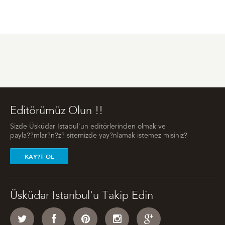
Editörümüz Olun !!
Sizde Üsküdar Istabul'un editörlerinden olmak ve
payla??mlar?n?z? sitemizde yay?nlamak istemez misiniz?
KAY?T OL
Üsküdar Istanbul'u Takip Edin