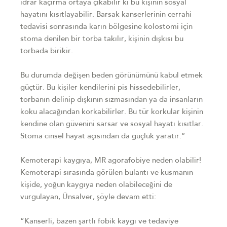
idrar kaçırma ortaya çıkabilir ki bu kişinin sosyal
hayatını kısıtlayabilir. Barsak kanserlerinin cerrahi
tedavisi sonrasında karın bölgesine kolostomi için
stoma denilen bir torba takılır, kişinin dışkısı bu
torbada birikir.
Bu durumda değişen beden görünümünü kabul etmek
güçtür. Bu kişiler kendilerini pis hissedebilirler,
torbanın delinip dışkının sızmasından ya da insanların
koku alacağından korkabilirler. Bu tür korkular kişinin
kendine olan güvenini sarsar ve sosyal hayatı kısıtlar.
Stoma cinsel hayat açısından da güçlük yaratır.”
Kemoterapi kaygıya, MR agorafobiye neden olabilir!
Kemoterapi sırasında görülen bulantı ve kusmanın
kişide, yoğun kaygıya neden olabileceğini de
vurgulayan, Ünsalver, şöyle devam etti:
“Kanserli, bazen şartlı fobik kaygı ve tedaviye