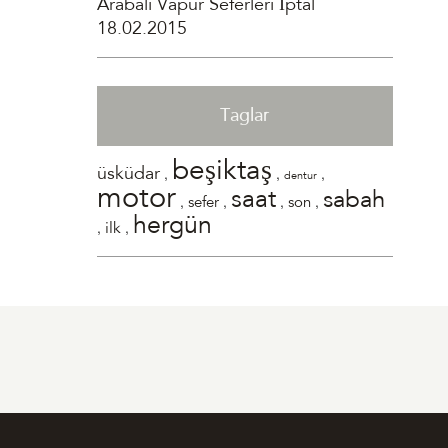
Arabalı Vapur Seferleri İptal
18.02.2015
Taglar
beşiktaş
,
,
,
üsküdar
dentur
motor
saat
sabah
,
,
,
,
sefer
son
hergün
,
,
ilk