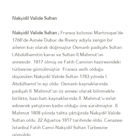
Nakşidil Valide Sultan
Nakşidil Valide Sultan ;
Fransız kolonisi Martinique’de
1768'de Aimée Dubuc de Rivery adıyla zengin bir
ailenin kızı olarak doğmuştur Osmanlı padişahı Sultan
I.Abdülhamitin karısı ve Sultan II.Mahmut’un
annesidir. 1817 ölmüş ve Fatih Caminin haziresindeki
türbesine gömülmüştür. Fransız asıllı olduğu
düşünülen Nakşidil Valide Sultan 1783 yılında I.
Abdülhamit'in eşi oldu. Osmanlı kaynaklarında
padişah II. Mahmut'un öz annesi olarak bilinmekle
birlikte, bazı batı kaynaklarında II. Mahmut'u evlat
edinerek yetiştiren kadın olduğu öne sürülmüştür. II.
Mahmut 1808 yılında tahta çıktığında Nakşidil Valide
Sultan oldu. 22 Ağustos 1817 tarihinde öldü. Cenazesi
İstanbul Fatih Camii Nakşidil Sultan Türbesine
gömüldü.