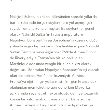
Nakşidil Sultan'ın kökeni ölümünden sonraki yıllarda
batı ülkelerinde birçok söylentilere yol açmış, çok
sayıda romana konu olmuştur. Bu söylentiler genel
olarak Nakşidil Sultan'ın Fransız imparatoru
Napolyon Bonapart'ın eşi Josephine'in kuzeni olduğu
yolunda yoğunlaşmaktadır. Söylentilere göre Nakşidil
Sultan Temmuz veya Ağustos 1768'de Aimée Dubuc
de Rivery adıyla Fransa'nın bir kolonisi olan
Martinique adasında zengin bir ailenin kızı olarak
doğmuştu. Sonradan Napolyon Bonapart'ın eşi olacak
olan Josephine, Aimée'nin kuzeniydi. Aimée,
Fransa'ya eğitim için yollanmıştı. Bir gün Fransa'daki
okulundan memleketine geri dönerken Mayorka
açıklarında seyahat etmekte olduğu gemiye Cezayirli
korsanlar saldırarak onu esir aldılar. Daha sonra
Aimée, Cezayir'in beyi tarafından padişaha hediye