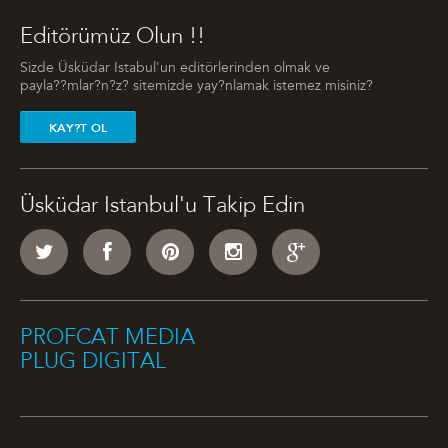
Editörümüz Olun !!
Sizde Üsküdar Istabul'un editörlerinden olmak ve
payla??mlar?n?z? sitemizde yay?nlamak istemez misiniz?
KAY?T OL
Üsküdar Istanbul'u Takip Edin
PROFCAT MEDIA
PLUG DIGITAL