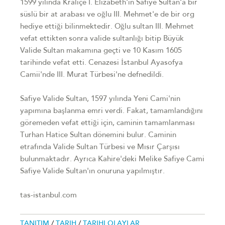
1599 yılında Kraliçe I. Elizabeth'in Safiye Sultan'a bir
süslü bir at arabası ve oğlu III. Mehmet'e de bir org
hediye ettiği bilinmektedir. Oğlu sultan III. Mehmet
vefat ettikten sonra valide sultanlığı bitip Büyük
Valide Sultan makamına geçti ve 10 Kasım 1605
tarihinde vefat etti. Cenazesi İstanbul Ayasofya
Camii'nde III. Murat Türbesi'ne defnedildi.
Safiye Valide Sultan, 1597 yılında Yeni Cami'nin
yapımına başlanma emri verdi. Fakat, tamamlandığını
göremeden vefat ettiği için, caminin tamamlanması
Turhan Hatice Sultan dönemini bulur. Caminin
etrafında Valide Sultan Türbesi ve Mısır Çarşısı
bulunmaktadır. Ayrıca Kahire'deki Melike Safiye Cami
Safiye Valide Sultan'ın onuruna yapılmıştır.
tas-istanbul.com
TANITIM
/
TARIH
/
TARIHI OLAYLAR