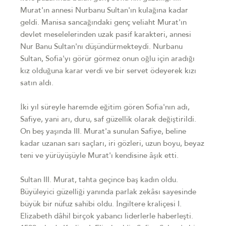
Murat'ın annesi Nurbanu Sultan'ın kulağına kadar
geldi. Manisa sancağındaki genç veliaht Murat'ın
devlet meselelerinden uzak pasif karakteri, annesi
Nur Banu Sultan'nı düşündürmekteydi. Nurbanu
Sultan, Sofia'yı görür görmez onun oğlu için aradığı
kız olduğuna karar verdi ve bir servet ödeyerek kızı
satın aldı.
İki yıl süreyle haremde eğitim gören Sofia'nın adı,
Safiye, yani arı, duru, saf güzellik olarak değiştirildi.
On beş yaşında III. Murat'a sunulan Safiye, beline
kadar uzanan sarı saçları, iri gözleri, uzun boyu, beyaz
teni ve yürüyüşüyle Murat'ı kendisine âşık etti.
Sultan III. Murat, tahta geçince baş kadın oldu.
Büyüleyici güzelliği yanında parlak zekâsı sayesinde
büyük bir nüfuz sahibi oldu. İngiltere kraliçesi I.
Elizabeth dâhil birçok yabancı liderlerle haberleşti.