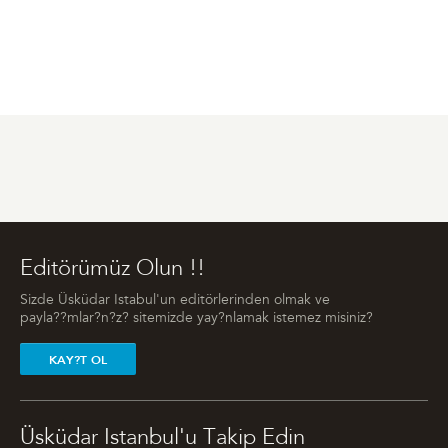
Editörümüz Olun !!
Sizde Üsküdar Istabul'un editörlerinden olmak ve
payla??mlar?n?z? sitemizde yay?nlamak istemez misiniz?
KAY?T OL
Üsküdar Istanbul'u Takip Edin