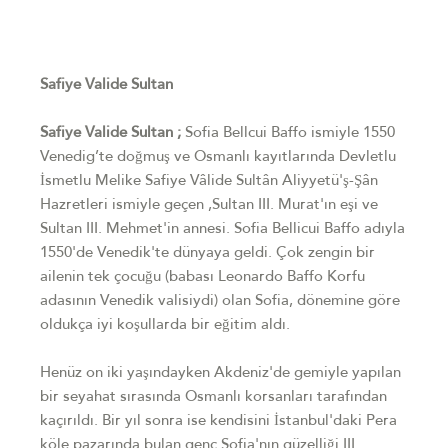
Safiye Valide Sultan
Safiye Valide Sultan ;
Sofia Bellcui Baffo ismiyle 1550
Venedig’te doğmuş ve Osmanlı kayıtlarında Devletlu
İsmetlu Melike Safiye Vâlide Sultân Aliyyetü'ş-Şân
Hazretleri ismiyle geçen ,Sultan III. Murat'ın eşi ve
Sultan III. Mehmet'in annesi. Sofia Bellicui Baffo adıyla
1550'de Venedik'te dünyaya geldi. Çok zengin bir
ailenin tek çocuğu (babası Leonardo Baffo Korfu
adasının Venedik valisiydi) olan Sofia, dönemine göre
oldukça iyi koşullarda bir eğitim aldı.
Henüz on iki yaşındayken Akdeniz'de gemiyle yapılan
bir seyahat sırasında Osmanlı korsanları tarafından
kaçırıldı. Bir yıl sonra ise kendisini İstanbul'daki Pera
köle pazarında bulan genç Sofia'nın güzelliği III.