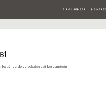
FIRMA REHBERI
NE NERED
Bİ
leştiği yerde ve sokağın sağ köşesindedir.