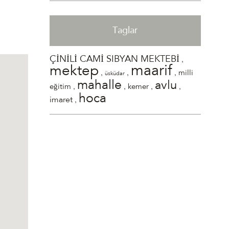
Taglar
,
ÇİNİLİ CAMİ SIBYAN MEKTEBİ
maarif
mektep
,
,
,
milli
üsküdar
mahalle
avlu
,
,
,
,
eğitim
kemer
hoca
,
imaret