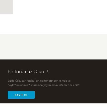
Editörümüz Olun !!
Sizde Üsküdar ?stabul'un editörlerinden olmak ve
payla??mlar?n?z? sitemizde yay?nlamak istemez misiniz?
KAYIT OL