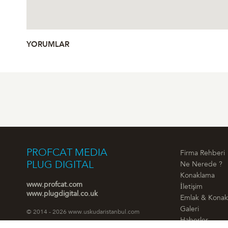
YORUMLAR
PROFCAT MEDIA
Firma Rehberi
PLUG DIGITAL
Ne Nerede ?
Konaklama
www.profcat.com
İletişim
www.plugdigital.co.uk
Emlak & Kona
Galeri
© 2014 - 2026 www.uskudaristanbul.com
Haberler