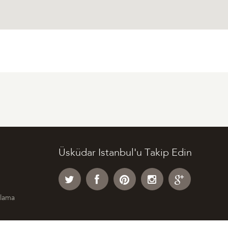
Üsküdar Istanbul'u Takip Edin
klama