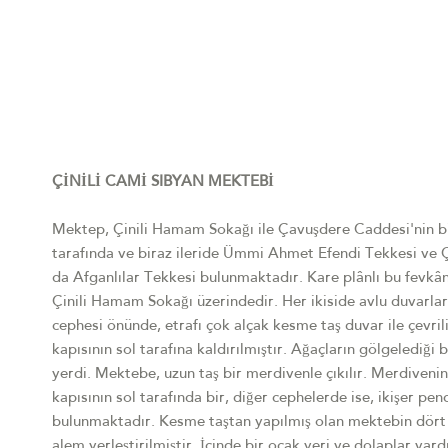
ÇİNİLİ CAMİ SIBYAN MEKTEBİ
Mektep, Çinili Hamam Sokağı ile Çavuşdere Caddesi'nin bir
tarafında ve biraz ileride Ümmi Ahmet Efendi Tekkesi ve 
da Afganlılar Tekkesi bulunmaktadır. Kare plânlı bu fevkânî 
Çinili Hamam Sokağı üzerindedir. Her ikiside avlu duvarlar
cephesi önünde, etrafı çok alçak kesme taş duvar ile çevril
kapısının sol tarafına kaldırılmıştır. Ağaçların gölgelediği
yerdi. Mektebe, uzun taş bir merdivenle çıkılır. Merdiveni
kapısının sol tarafında bir, diğer cephelerde ise, ikişer pe
bulunmaktadır. Kesme taştan yapılmış olan mektebin dört 
alem yerleştirilmiştir. İçinde bir ocak yeri ve dolaplar var