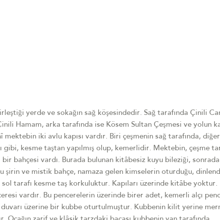
leştiği yerde ve sokağın sağ köşesindedir. Sağ tarafında Çinili Ca
Çinili Hamam, arka tarafında ise Kösem Sultan Çeşmesi ve yolun ka
mektebin iki avlu kapısı vardır. Biri çeşmenin sağ tarafında, diğeri
ı gibi, kesme taştan yapılmış olup, kemerlidir. Mektebin, çeşme ta
i bir bahçesi vardı. Burada bulunan kitâbesiz kuyu bileziği, sonrad
 bu şirin ve mistik bahçe, namaza gelen kimselerin oturduğu, dinlend
n sol tarafı kesme taş korkuluktur. Kapıları üzerinde kitâbe yoktur
nceresi vardır. Bu pencerelerin üzerinde birer adet, kemerli alçı pen
duvarı üzerine bir kubbe oturtulmuştur. Kubbenin kilit yerine mer
dır. Ocağın zarif ve klâsik tarzdaki bacası kubbenin yan tarafında