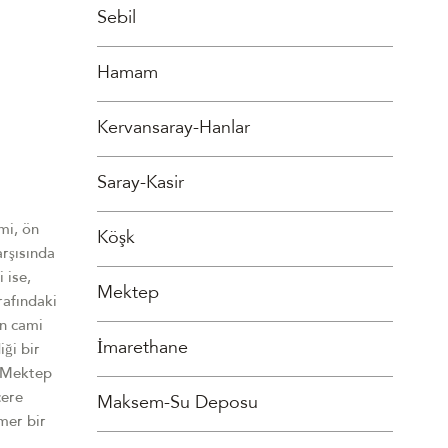
Sebil
Hamam
Kervansaray-Hanlar
Saray-Kasir
mi, ön
Köşk
rşısında
 ise,
Mektep
rafındaki
an cami
İmarethane
iği bir
. Mektep
cere
Maksem-Su Deposu
mer bir