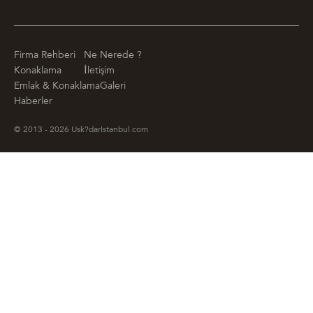
Firma Rehberi
Ne Nerede ?
Konaklama
İletişim
Emlak & Konaklama
Galeri
Haberler
© 2013 - 2026 Usk?darIstanbul.com