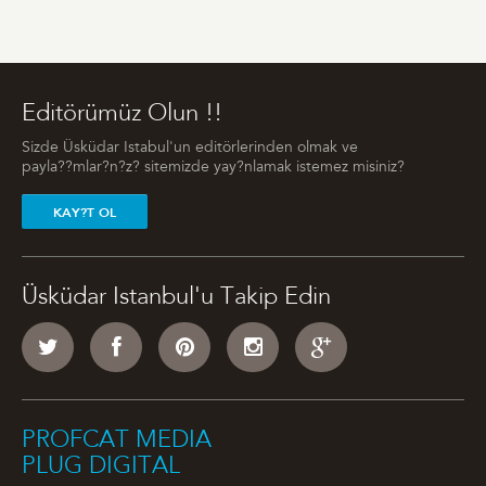
Editörümüz Olun !!
Sizde Üsküdar Istabul'un editörlerinden olmak ve
payla??mlar?n?z? sitemizde yay?nlamak istemez misiniz?
KAY?T OL
Üsküdar Istanbul'u Takip Edin
PROFCAT MEDIA
PLUG DIGITAL