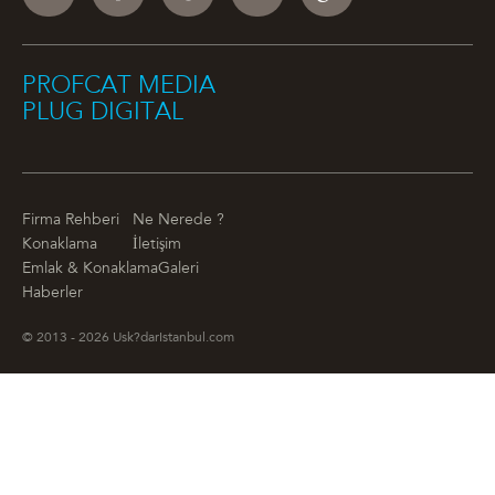
PROFCAT MEDIA
PLUG DIGITAL
Firma Rehberi
Ne Nerede ?
Konaklama
İletişim
Emlak & Konaklama
Galeri
Haberler
© 2013 - 2026 Usk?darIstanbul.com