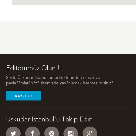
Editörümüz Olun !!
Sizde Üsküdar Istabul'un editörlerinden olmak ve
payla??mlar?n?z? sitemizde yay?nlamak istemez misiniz?
KAY?T OL
Üsküdar Istanbul'u Takip Edin