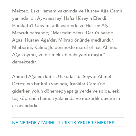
Mektep, Eski Hamam yakınında ve Hüsrev Ağa Camii
yanında idi. Ayvansarayî Hafız Hüseyin Efendi,
Hadîkatü'l-Cevâmi adlı eserinde ve Hüsrev Ağa
Mescidi bahsinde; "Mescidin bânisi Darü's-saâde
Ağası Hüsrev Ağa'dır. Mihrab önünde medfundur.
Minberini, Kalınoğlu denmekle maruf el-hac Ahmed
Ağa koymuş ve bir mekteb dahi yaptırmıştır"
demektedir.
Ahmed Ağa'nın kabri, Üsküdar'da Seyyid Ahmet
Deresi'nin bir kolu yanında, İranlılar Camii'ne
giderken yolun dönemeç yaptığı yerde ve solda, eski
taş köprünün hemen yakınında ve mezarlık duvarının
arkasındadır.
NE NEREDE
/
TARIHI - TURISTIK YERLER
/
MEKTEP